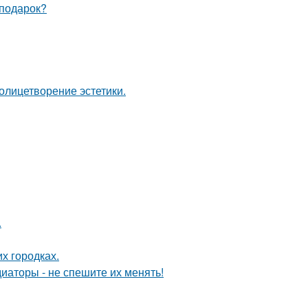
 подарок?
олицетворение эстетики.
.
их городках.
диаторы - не спешите их менять!