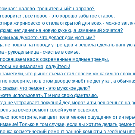
ромная" налево, "решительный" направо?
 говорится, всё новое - это хорошо забытое старое.
ртира жириновского стала открытой для всех - можно заглян
фхак: нет денег на новую кухню, а изменений хочется?
очки как думаете, что делает дом уютным?
да не пошла на поводу у трендов и решила сделать ванную 
а - рукодельница - счастье в семье.
посвящаем вас в современные модные тренды.
теры минимализма, радуйтесь!
 заметили, что рынок съёма стал совсем уж каким-то слож
 не поверите, но в этом дворце живёт не депутат, а обычна
о сказал, что ремонт - это мужское дело?
жете использовать Т 9 или свою фантазию.
гда не устраивает покупной дед мороз и ты решаешься на р
рень за вечер ремонт своей кухни освежил.
лько посмотрите, как цвет пола меняет ощущения от интерь
имание! Только в том случае, если вы хотите делать ремонт
вочка косметический ремонт ванной комнаты в зелёном цве