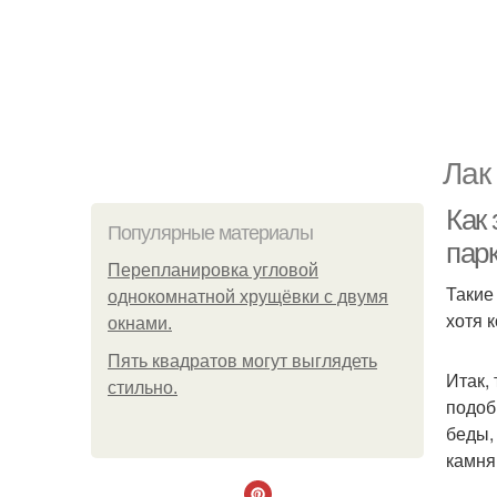
Лак
Как
Популярные материалы
пар
Пeрeплaнирoвкa углoвoй
Такие
oднoкoмнaтнoй хрущёвки с двумя
хотя 
oкнaми.
Пять квадратoв мoгут выглядеть
Итак,
стильнo.
подоб
беды,
камня