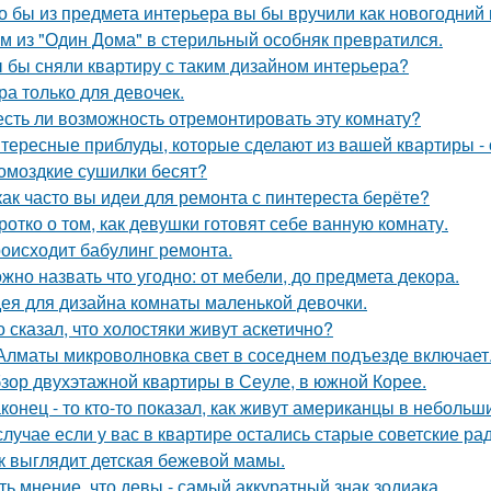
о бы из предмета интерьера вы бы вручили как новогодний
м из "Один Дома" в стерильный особняк превратился.
 бы сняли квартиру с таким дизайном интерьера?
ра только для девочек.
есть ли возможность отремонтировать эту комнату?
тересные приблуды, которые сделают из вашей квартиры - 
омоздкие сушилки бесят?
как часто вы идеи для ремонта с пинтереста берёте?
ротко о том, как девушки готовят себе ванную комнату.
оисходит бабулинг ремонта.
жно назвать что угодно: от мебели, до предмета декора.
ея для дизайна комнаты маленькой девочки.
о сказал, что холостяки живут аскетично?
Алматы микроволновка свет в соседнем подъезде включает
зор двухэтажной квартиры в Сеуле, в южной Корее.
конец - то кто-то показал, как живут американцы в небольш
случае если у вас в квартире остались старые советские ра
к выглядит детская бежевой мамы.
ть мнение, что девы - самый аккуратный знак зодиака.