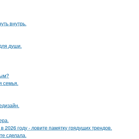
уть внутрь.
для души.
ным?
я семья.
едизайн.
ера.
 в 2026 году - ловите памятку грядущих трендов.
те сделала.