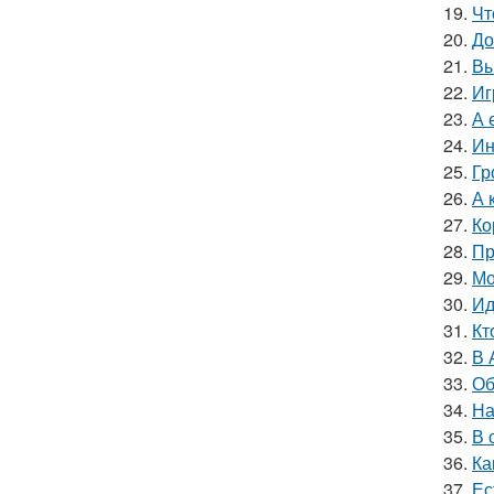
19.
Чт
20.
До
21.
Вы
22.
Иг
23.
А 
24.
Ин
25.
Гр
26.
А 
27.
Ко
28.
Пр
29.
Мо
30.
Ид
31.
Кт
32.
В 
33.
Об
34.
На
35.
В 
36.
Ка
37.
Ес