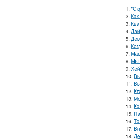
1.
"Ск
2.
Как
3.
Ква
4.
Лай
5.
Дев
6.
Ког
7.
Мам
8.
Мы 
9.
Хей
10.
Вы
11.
Вы
12.
Кт
13.
Мо
14.
Ко
15.
Па
16.
То
17.
Вн
18.
Де