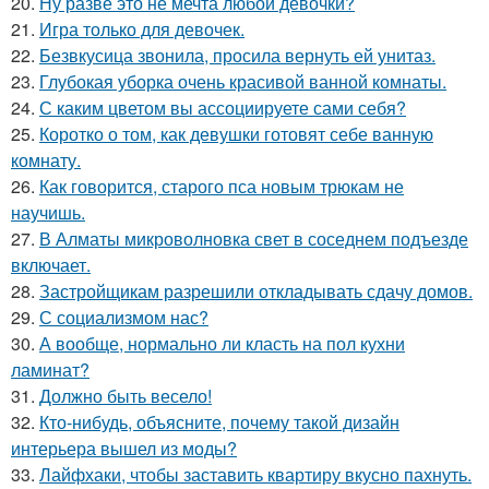
20.
Ну разве это не мечта любой девочки?
21.
Игра только для девочек.
22.
Безвкусица звонила, просила вернуть ей унитаз.
23.
Глубокая уборка очень красивой ванной комнаты.
24.
С каким цветом вы ассоциируете сами себя?
25.
Коротко о том, как девушки готовят себе ванную
комнату.
26.
Как говорится, старого пса новым трюкам не
научишь.
27.
В Алматы микроволновка свет в соседнем подъезде
включает.
28.
Застройщикам разрешили откладывать сдачу домов.
29.
С социализмом нас?
30.
А вообще, нормально ли класть на пол кухни
ламинат?
31.
Должно быть весело!
32.
Кто-нибудь, объясните, почему такой дизайн
интерьера вышел из моды?
33.
Лайфхаки, чтобы заставить квартиру вкусно пахнуть.