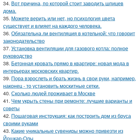
34.
Вот причина, по которой стоит заводить шпицев
дома.
35.
Можете верить или нет, но психология цвета
существует и влияет на каждого человека.
36.
Обязательна ли вентиляция в котельной: что говорит
законодательство
37.
Установка вентиляции для газового котла: полное
руководство
38.
Бетонная кровать прямо в квартире: новая мода в
интерьерах московских квартир.
39.
Пора взрослеть и брать жизнь в свои руки, например,
наконец - то установить москитные сетки.
40.
Сколько людей проживает в Москве
41.
Чем укрыть стены при ремонте: лучшие варианты и
советы
42.
Пошаговая инструкция: как построить дом из бруса
своими руками
43.
Какие уникальные сувениры можно привезти из
Йошкар-Олы