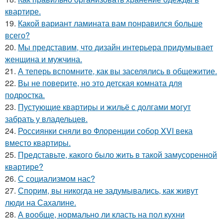
квартире.
19.
Какой вариант ламината вам понравился больше
всего?
20.
Мы представим, что дизайн интерьера придумывает
женщина и мужчина.
21.
А теперь вспомните, как вы заселялись в общежитие.
22.
Вы не поверите, но это детская комната для
подростка.
23.
Пустующие квартиры и жильё с долгами могут
забрать у владельцев.
24.
Россиянки сняли во Флоренции собор XVI века
вместо квартиры.
25.
Представьте, какого было жить в такой замусоренной
квартире?
26.
С социализмом нас?
27.
Спорим, вы никогда не задумывались, как живут
люди на Сахалине.
28.
А вообще, нормально ли класть на пол кухни