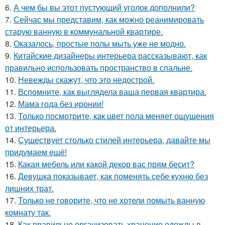
6.
А чем бы вы этот пустующий уголок дополнили?
7.
Сейчас мы представим, как можно реанимировать
старую ванную в коммунальной квартире.
8.
Оказалось, простые полы мыть уже не модно.
9.
Китайские дизайнеры интерьера рассказывают, как
правильно использовать пространство в спальне.
10.
Невежды скажут, что это недострой.
11.
Вспомните, как выглядела ваша первая квартира.
12.
Мама года без иронии!
13.
Только посмотрите, как цвет пола меняет ощущения
от интерьера.
14.
Существует столько стилей интерьера, давайте мы
придумаем ещё!
15.
Какая мебель или какой декор вас прям бесит?
16.
Девушка показывает, как поменять себе кухню без
лишних трат.
17.
Только не говорите, что не хотели помыть ванную
комнату так.
18.
Как правильно организовать хранение одежды в