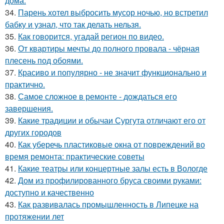
дома.
34.
Парень хотел выбросить мусор ночью, но встретил
бабку и узнал, что так делать нельзя.
35.
Как говорится, угадай регион по видео.
36.
От квартиры мечты до полного провала - чёрная
плесень под обоями.
37.
Красиво и популярно - не значит функционально и
практично.
38.
Самое сложное в ремонте - дождаться его
завершения.
39.
Какие традиции и обычаи Сургута отличают его от
других городов
40.
Как уберечь пластиковые окна от повреждений во
время ремонта: практические советы
41.
Какие театры или концертные залы есть в Вологде
42.
Дом из профилированного бруса своими руками:
доступно и качественно
43.
Как развивалась промышленность в Липецке на
протяжении лет