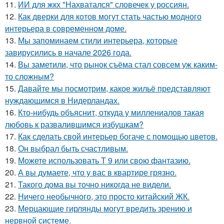
11.
ИИ для жкх "Нахватался" словечек у россиян.
12.
Как дверки для котов могут стать частью модного
интерьера в современном доме.
13.
Мы запоминаем стили интерьера, которые
завирусились в начале 2026 года.
14.
Вы заметили, что рынок съёма стал совсем уж каким-
то сложным?
15.
Давайте мы посмотрим, какое жильё представляют
нуждающимся в Нидерландах.
16.
Кто-нибудь объяснит, откуда у миллениалов такая
любовь к развалившимся избушкам?
17.
Как сделать свой интерьер богаче с помощью цветов.
18.
Он выбрал быть счастливым.
19.
Можете использовать Т 9 или свою фантазию.
20.
А вы думаете, что у вас в квартире грязно.
21.
Такого дома вы точно никогда не видели.
22.
Ничего необычного, это просто китайский ЖК.
23.
Мерцающие гирлянды могут вредить зрению и
нервной системе.