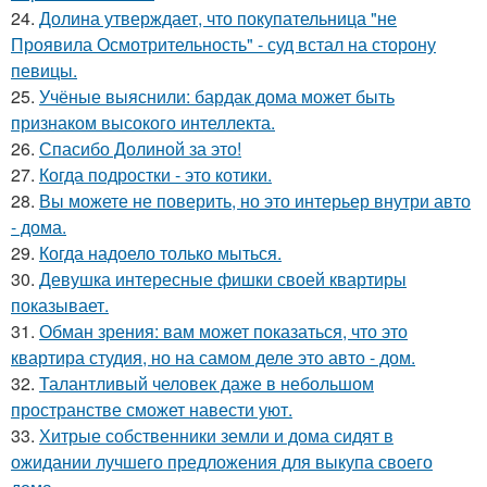
24.
Долина утверждает, что покупательница "не
Проявила Осмотрительность" - суд встал на сторону
певицы.
25.
Учёные выяснили: бардак дома может быть
признаком высокого интеллекта.
26.
Спасибо Долиной за это!
27.
Когда подростки - это котики.
28.
Вы можете не поверить, но это интерьер внутри авто
- дома.
29.
Когда надоело только мыться.
30.
Девушка интересные фишки своей квартиры
показывает.
31.
Обман зрения: вам может показаться, что это
квартира студия, но на самом деле это авто - дом.
32.
Талантливый человек даже в небольшом
пространстве сможет навести уют.
33.
Хитрые собственники земли и дома сидят в
ожидании лучшего предложения для выкупа своего