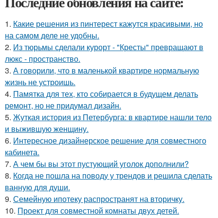
Последние обновления на сайте:
1.
Какие решения из пинтерест кажутся красивыми, но
на самом деле не удобны.
2.
Из тюрьмы сделали курорт - "Кресты" превращают в
люкс - пространство.
3.
А говорили, что в маленькой квартире нормальную
жизнь не устроишь.
4.
Памятка для тех, кто собирается в будущем делать
ремонт, но не придумал дизайн.
5.
Жуткая история из Петербурга: в квартире нашли тело
и выжившую женщину.
6.
Интересное дизайнерское решение для совместного
кабинета.
7.
А чем бы вы этот пустующий уголок дополнили?
8.
Когда не пошла на поводу у трендов и решила сделать
ванную для души.
9.
Семейную ипотеку распространят на вторичку.
10.
Проект для совместной комнаты двух детей.