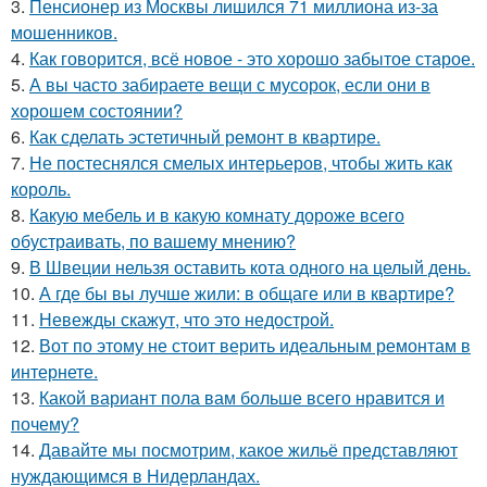
3.
Пенсионер из Москвы лишился 71 миллиона из-за
мошенников.
4.
Как говорится, всё новое - это хорошо забытое старое.
5.
А вы часто забираете вещи с мусорок, если они в
хорошем состоянии?
6.
Как сделать эстетичный ремонт в квартире.
7.
Не постеснялся смелых интерьеров, чтобы жить как
король.
8.
Какую мебель и в какую комнату дороже всего
обустраивать, по вашему мнению?
9.
В Швеции нельзя оставить кота одного на целый день.
10.
А где бы вы лучше жили: в общаге или в квартире?
11.
Невежды скажут, что это недострой.
12.
Вот по этому не стоит верить идеальным ремонтам в
интернете.
13.
Какой вариант пола вам больше всего нравится и
почему?
14.
Давайте мы посмотрим, какое жильё представляют
нуждающимся в Нидерландах.