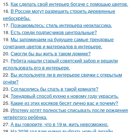
15.
Как сделать свой интерьер богаче с помощью цветов.
16.
В России могут разрешить строить деревянные
небоскрёбы.
17.
Познакомьтесь: стиль интерьера неоклассика.
18.
Есть среди подписчиков центральные?
19.
Мы запоминаем на будущее самые трендовые
сочетания цветов и материалов в интерьере.
20.
Смогли бы вы жить в таком домике?
21.
Ребята нашли старый советский забор и решили
использовать его в интерьере.
22.
Вы используете ли в интерьере свечки с открытым
огнём?
23.
Согласились бы спать в такой комнате?
24.
Трендовый способ кухню к новому году украсить.
25.
Какие из этих косяков бесят лично вас и почему?
26.
Ипотеку хотят полностью списывать после рождения
четвёртого ребёнка.
27.
А вы говорите, что в 19 м. жить невозможно.
28.
На 2026 год вам нужно выбрать новый дизайн