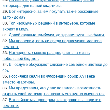
интерьера для вашей квартиры.
29.
Вот интересно, зачем покупать такие роскошные
авто - дома?
30.
Топ необычных решений в интерьере, которые
входят в моду.
31.
Долой скучные тумбочки, да здравствуют шкафчики.
32.
Мы проверим, есть ли среди подписчиков мастера
ремонта.
33.
Наглядно как можно распределить на жизнь
небольшой бюджет.
34.
В Госдуме обсуждают снижение семейной ипотеки до
4%.
35.
Россиянки сняли во Флоренции собор XVI века
вместо квартиры.
36.
Мы представим, что у вас появилась возможность
открыть свой магазин, но назвать его нужно именно так.
37.
Вот сейчас мы проверим, как хорошо вы шарите в
ремонте.