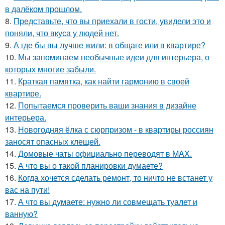
в далёком прошлом.
8.
Представьте, что вы приехали в гости, увидели это и
поняли, что вкуса у людей нет.
9.
А где бы вы лучше жили: в общаге или в квартире?
10.
Мы запоминаем необычные идеи для интерьера, о
которых многие забыли.
11.
Краткая памятка, как найти гармонию в своей
квартире.
12.
Попытаемся проверить ваши знания в дизайне
интерьера.
13.
Новогодняя ёлка с сюрпризом - в квартиры россиян
заносят опасных клещей.
14.
Домовые чаты официально переводят в MAX.
15.
А что вы о такой планировки думаете?
16.
Когда хочется сделать ремонт, то ничто не встанет у
вас на пути!
17.
А что вы думаете: нужно ли совмещать туалет и
ванную?