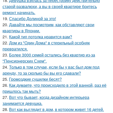
18.
Девушка взялась за перестройку действительно
старой развалюхи, а вы в своей квартире боитесь
ремонт начинать.
19.
Спасибо Долиной за это!
20.
Давайте мы посмотрим, как обставляют свои
квартиры в Японии.
21.
Какой тип потолка нравится вам?
22.
Дом из "Один Дома" в стерильный особняк
превратился.
23.
Более 3000 семей остались без квартир из-за
"Пенсионерских Схем".
24.
Только в том случае, если бы у вас был дом под
аренду, то за сколько бы вы его сдавали?
25.
Громоздкие сушилки бесят?
26.
Как думаете, что происходило в этой ванной, раз её
пришлось так мыть?
27.
Вот что бывает, когда дизайном интерьера
занимается девушка.
28.
Вот как выглядит в дом, в котором живет 16 детей.