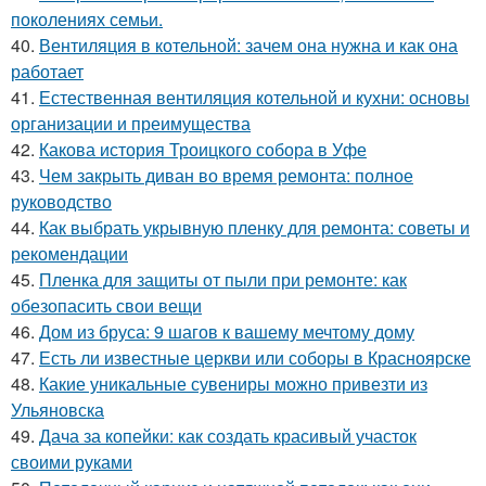
поколениях семьи.
40.
Вентиляция в котельной: зачем она нужна и как она
работает
41.
Естественная вентиляция котельной и кухни: основы
организации и преимущества
42.
Какова история Троицкого собора в Уфе
43.
Чем закрыть диван во время ремонта: полное
руководство
44.
Как выбрать укрывную пленку для ремонта: советы и
рекомендации
45.
Пленка для защиты от пыли при ремонте: как
обезопасить свои вещи
46.
Дом из бруса: 9 шагов к вашему мечтому дому
47.
Есть ли известные церкви или соборы в Красноярске
48.
Какие уникальные сувениры можно привезти из
Ульяновска
49.
Дача за копейки: как создать красивый участок
своими руками