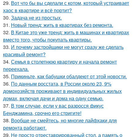
29.
Вот что бы вы сделали с котом, который устраивает
хаос в квартире и всё портит?
30.
Задача не из простых.
31.
Новый тренд: жить в квартирах без ремонта.
32.
В Китае это уже тренд: жить в машинах и квартирах
вместо того, чтобы покупать квартиры.
33.
И почему застройщики не могут сразу же сделать
красивый ремонт?
34.
Семья в столетнюю квартиру и начала ремонт
переехала.
35.
Прикиньте, как бабушки обалдеют от этой новости.
36.
По данным росстата, в России около 23, 9%
домохозяйств проживают в индивидуальных жилых
домах, включая дачи и дома на одну семью.
37.
В том случае, если у вас разросся фикус
Бенджамина, срочно его стригите!
38.
Вообще не смейтесь, но многие лайфхаки для
ремонта работают.
39.
Не просто отреставрированный стол, а память о