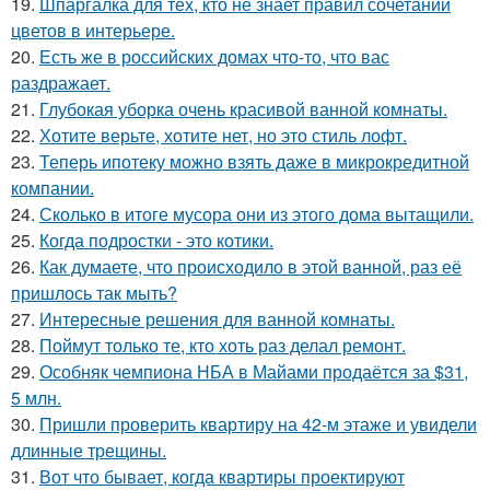
19.
Шпаргалка для тех, кто не знает правил сочетаний
цветов в интерьере.
20.
Есть же в российских домах что-то, что вас
раздражает.
21.
Глубокая уборка очень красивой ванной комнаты.
22.
Хотите верьте, хотите нет, но это стиль лофт.
23.
Теперь ипотеку можно взять даже в микрокредитной
компании.
24.
Сколько в итоге мусора они из этого дома вытащили.
25.
Когда подростки - это котики.
26.
Как думаете, что происходило в этой ванной, раз её
пришлось так мыть?
27.
Интересные решения для ванной комнаты.
28.
Поймут только те, кто хоть раз делал ремонт.
29.
Особняк чемпиона НБА в Майами продаётся за $31,
5 млн.
30.
Пришли проверить квартиру на 42-м этаже и увидели
длинные трещины.
31.
Вот что бывает, когда квартиры проектируют