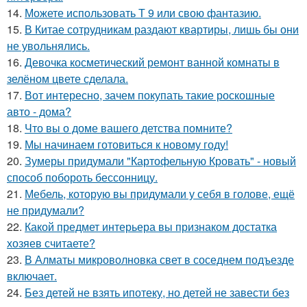
14.
Можете использовать Т 9 или свою фантазию.
15.
В Китае сотрудникам раздают квартиры, лишь бы они
не увольнялись.
16.
Девочка косметический ремонт ванной комнаты в
зелёном цвете сделала.
17.
Вот интересно, зачем покупать такие роскошные
авто - дома?
18.
Что вы о доме вашего детства помните?
19.
Мы начинаем готовиться к новому году!
20.
Зумеры придумали "Картофельную Кровать" - новый
способ побороть бессонницу.
21.
Мебель, которую вы придумали у себя в голове, ещё
не придумали?
22.
Какой предмет интерьера вы признаком достатка
хозяев считаете?
23.
В Алматы микроволновка свет в соседнем подъезде
включает.
24.
Без детей не взять ипотеку, но детей не завести без