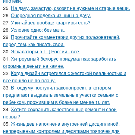
ипотеки.
25.
На дачу, зачастую, свозят не нужные и старые вещи.
26.
Очередная поделка из шин на дачу.
27.
У китайцев вообще квартиры есть?
28.
Условие одно: без мата.
29.
Прочитайте комментарии других пользователей,
перед тем, как писать свои.
30.
Эскалаторы в ТЦ России - всё.
31.
Хитроумный белорус придумал как заработать
огромные деньги на камне.
32.
Когда дизайн встретился с жестокой реальностью и
всё пошло не по плану.
33.
В госдуму поступил законопроект, в котором
предлагают выдавать земельные участки семьям с
ребёнком, прожившим в браке не менее 10 лет.
34.
Хотите сохранить качественные ремонт и свои
нервы?
35.
Жизнь дев наполнена внутренней дисциплиной,
непрерывным контролем и десятками тряпочек для