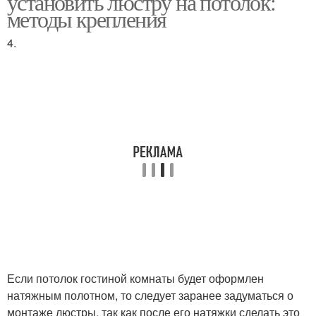
установить люстру на потолок:
потолок
методы крепления
4.
Люстры к
Люстры на кронштейн
гипсокартонному
потолку
Если потолок гостиной комнаты будет оформлен
натяжным полотном, то следует заранее задуматься о
монтаже люстры, так как после его натяжки сделать это