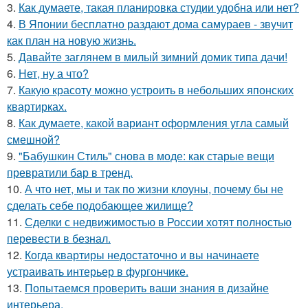
3.
Как думаете, такая планировка студии удобна или нет?
4.
В Японии бесплатно раздают дома самураев - звучит
как план на новую жизнь.
5.
Давайте заглянем в милый зимний домик типа дачи!
6.
Нет, ну а что?
7.
Какую красоту можно устроить в небольших японских
квартирках.
8.
Как думаете, какой вариант оформления угла самый
смешной?
9.
"Бабушкин Стиль" снова в моде: как старые вещи
превратили бар в тренд.
10.
А что нет, мы и так по жизни клоуны, почему бы не
сделать себе подобающее жилище?
11.
Сделки с недвижимостью в России хотят полностью
перевести в безнал.
12.
Когда квартиры недостаточно и вы начинаете
устраивать интерьер в фургончике.
13.
Попытаемся проверить ваши знания в дизайне
интерьера.