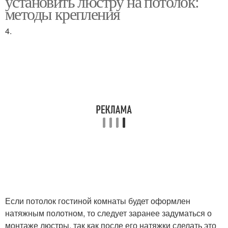
установить люстру на потолок:
потолок
методы крепления
4.
Люстры к
Люстры с пультом
гипсокартонному
потолку
Если потолок гостиной комнаты будет оформлен
натяжным полотном, то следует заранее задуматься о
монтаже люстры, так как после его натяжки сделать это