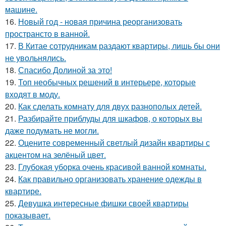
машине.
16.
Новый год - новая причина реорганизовать
пространсто в ванной.
17.
В Китае сотрудникам раздают квартиры, лишь бы они
не увольнялись.
18.
Спасибо Долиной за это!
19.
Топ необычных решений в интерьере, которые
входят в моду.
20.
Как сделать комнату для двух разнополых детей.
21.
Разбирайте приблуды для шкафов, о которых вы
даже подумать не могли.
22.
Оцените современный светлый дизайн квартиры с
акцентом на зелёный цвет.
23.
Глубокая уборка очень красивой ванной комнаты.
24.
Как правильно организовать хранение одежды в
квартире.
25.
Девушка интересные фишки своей квартиры
показывает.