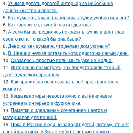
4.
Учимся делать дорогой интерьер за небольшие
деньги, быстро и просто.
5.
Как думаете, такая планировка студии удобна или нет?
6.
Как говорится, скупой платит дважды.
7.
А если бы вы решились покрасить кухню в цвет глаз
своего кота, то какой бы она была?
8.
Девочки как думаете, что делает дом уютным?
9.
В Швеции нельзя оставить кота одного на целый день.
10.
Оказалось, простые полы мыть уже не модно.
11.
Интересно посмотреть, как представляли "Умный
дом" в далёком прошлом.
12.
Как правильно использовать всё пространство в
комнате.
13.
Когда квартиры недостаточно и вы начинаете
устраивать интерьер в фургончике.
14.
Памятки с идеальным сочетанием цветов и
материалов для ванной.
15.
Пока в России люди не заводят детей, потому что нет
своей квартиры, в Китае живут с детьми прямо в