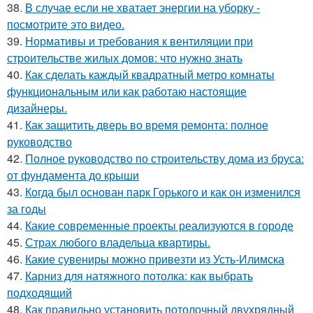
38.
В случае если не хватает энергии на уборку -
посмотрите это видео.
39.
Нормативы и требования к вентиляции при
строительстве жилых домов: что нужно знать
40.
Как сделать каждый квадратный метро комнаты
функциональным или как работаю настоящие
дизайнеры.
41.
Как защитить дверь во время ремонта: полное
руководство
42.
Полное руководство по строительству дома из бруса:
от фундамента до крыши
43.
Когда был основан парк Горького и как он изменился
за годы
44.
Какие современные проекты реализуются в городе
45.
Страх любого владельца квартиры.
46.
Какие сувениры можно привезти из Усть-Илимска
47.
Карниз для натяжного потолка: как выбрать
подходящий
48.
Как правильно установить потолочный двухрядный