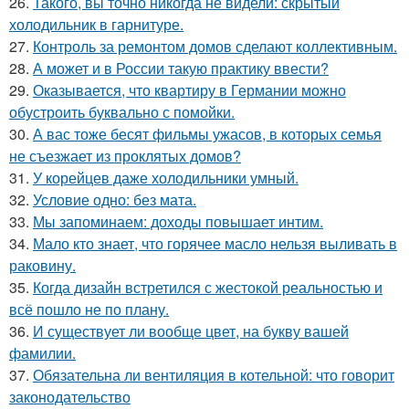
26.
Такого, вы точно никогда не видели: скрытый
холодильник в гарнитуре.
27.
Контроль за ремонтом домов сделают коллективным.
28.
А может и в России такую практику ввести?
29.
Оказывается, что квартиру в Германии можно
обустроить буквально с помойки.
30.
А вас тоже бесят фильмы ужасов, в которых семья
не съезжает из проклятых домов?
31.
У корейцев даже холодильники умный.
32.
Условие одно: без мата.
33.
Мы запоминаем: доходы повышает интим.
34.
Мало кто знает, что горячее масло нельзя выливать в
раковину.
35.
Когда дизайн встретился с жестокой реальностью и
всё пошло не по плану.
36.
И существует ли вообще цвет, на букву вашей
фамилии.
37.
Обязательна ли вентиляция в котельной: что говорит
законодательство