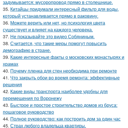
задумывается: мусоропровод прямо в столешнице.
35.
Китайцы придумали интересный фильтр для воды,
который устанавливается прямо в раковину.
36.
Можете верить или нет, но психология цвета
существует и влияет на каждого человека.
37.
Не показывайте это видео Собяниным.
38.
Считается, что такие меры помогут повысить
демографию в стране.
39.
Какие интересные факты о московских монастырях и
храмах
40.
Почему пленка для стен необходима при ремонте
41.
Что закрыть обои во время ремонта: эффективные
решения
42.
Какие виды транспорта наиболее удобны для
перемещения по Воронежу
43.
Быстрое и простое строительство домов из бруса:
пошаговое руководство
44.
Полное руководство: как построить дом за один час
45.
Страх любого владельца квартиры.