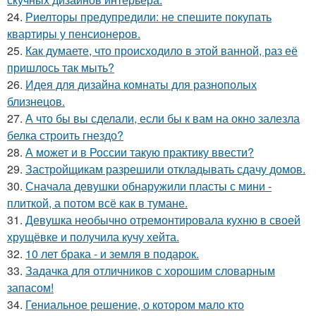
24.
Риелторы предупредили: не спешите покупать
квартиры у пенсионеров.
25.
Как думаете, что происходило в этой ванной, раз её
пришлось так мыть?
26.
Идея для дизайна комнаты для разнополых
близнецов.
27.
А что бы вы сделали, если бы к вам на окно залезла
белка строить гнездо?
28.
А может и в России такую практику ввести?
29.
Застройщикам разрешили откладывать сдачу домов.
30.
Сначала девушки обнаружили пласты с мини -
плиткой, а потом всё как в тумане.
31.
Девушка необычно отремонтировала кухню в своей
хрущёвке и получила кучу хейта.
32.
10 лет брака - и земля в подарок.
33.
Задачка для отличников с хорошим словарным
запасом!
34.
Гениальное решение, о котором мало кто