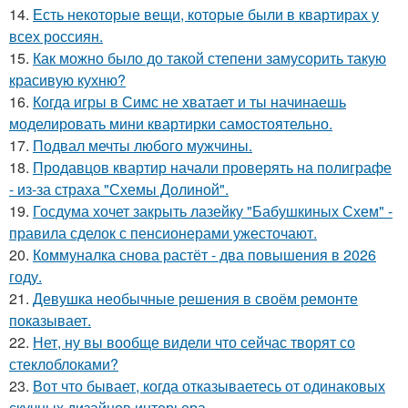
14.
Есть некоторые вещи, которые были в квартирах у
всех россиян.
15.
Как можно было до такой степени замусорить такую
красивую кухню?
16.
Когда игры в Симс не хватает и ты начинаешь
моделировать мини квартирки самостоятельно.
17.
Подвал мечты любого мужчины.
18.
Продавцов квартир начали проверять на полиграфе
- из-за страха "Схемы Долиной".
19.
Госдума хочет закрыть лазейку "Бабушкиных Схем" -
правила сделок с пенсионерами ужесточают.
20.
Коммуналка снова растёт - два повышения в 2026
году.
21.
Девушка необычные решения в своём ремонте
показывает.
22.
Нет, ну вы вообще видели что сейчас творят со
стеклоблоками?
23.
Вот что бывает, когда отказываетесь от одинаковых
скучных дизайнов интерьера.