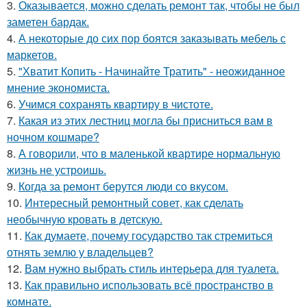
3.
Оказывается, можно сделать ремонт так, чтобы не был
заметен бардак.
4.
А некоторые до сих пор боятся заказывать мебель с
маркетов.
5.
"Хватит Копить - Начинайте Тратить" - неожиданное
мнение экономиста.
6.
Учимся сохранять квартиру в чистоте.
7.
Какая из этих лестниц могла бы присниться вам в
ночном кошмаре?
8.
А говорили, что в маленькой квартире нормальную
жизнь не устроишь.
9.
Когда за ремонт берутся люди со вкусом.
10.
Интересный ремонтный совет, как сделать
необычную кровать в детскую.
11.
Как думаете, почему государство так стремиться
отнять землю у владельцев?
12.
Вам нужно выбрать стиль интерьера для туалета.
13.
Как правильно использовать всё пространство в
комнате.