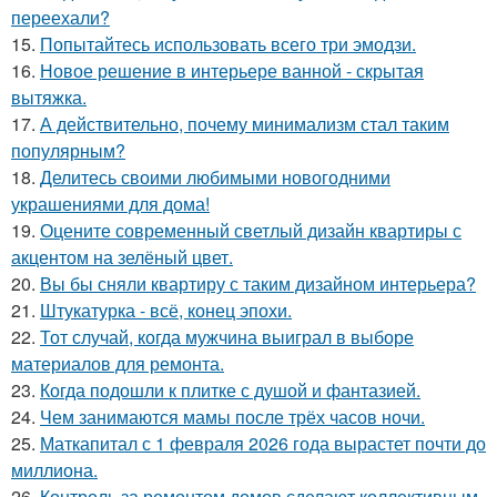
переехали?
15.
Попытайтесь использовать всего три эмодзи.
16.
Новое решение в интерьере ванной - скрытая
вытяжка.
17.
А действительно, почему минимализм стал таким
популярным?
18.
Делитесь своими любимыми новогодними
украшениями для дома!
19.
Оцените современный светлый дизайн квартиры с
акцентом на зелёный цвет.
20.
Вы бы сняли квартиру с таким дизайном интерьера?
21.
Штукатурка - всё, конец эпохи.
22.
Тот случай, когда мужчина выиграл в выборе
материалов для ремонта.
23.
Когда подошли к плитке с душой и фантазией.
24.
Чем занимаются мамы после трёх часов ночи.
25.
Маткапитал с 1 февраля 2026 года вырастет почти до
миллиона.
26.
Контроль за ремонтом домов сделают коллективным.