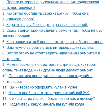
2.
Просто интересно, у скольких из наших подписчиков
есть постирочная?
3.
Как хитро обставить свою квартиру, чтобы она
выглядела дорого.
4.
Коротко о дизайне квартир разных поколений.
5.
Оказывается, можно сделать ремонт так, чтобы не был
заметен бардак.
6.
Как говорится, всё новое - это хорошо забытое старое.
7.
Вам нужно выбрать стиль интерьера для туалета.
8.
Вот по этому не стоит верить идеальным ремонтам в
интернете.
9.
Можно бесконечно смотреть на три вещи: как горит
огонь, течёт вода и как другие люди делают ремонт.
10.
Попытаемся проверить ваши знания в дизайне
интерьера.
11.
Как интересно оформить чулан в кухне.
12.
Ничего необычного, это просто китайский ЖК.
13.
Какие из этих косяков бесят лично вас и почему?
14.
Поделитесь, какую мебель вы купили когда