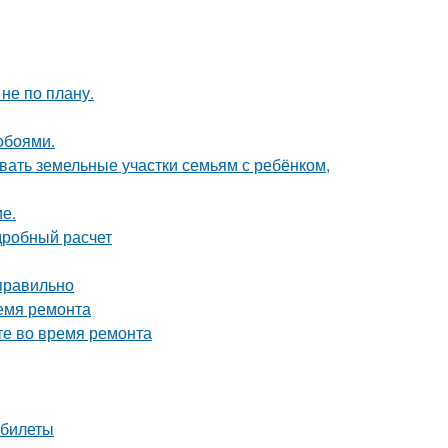
не по плану.
обоями.
вать земельные участки семьям с ребёнком,
ие.
дробный расчет
 правильно
ремя ремонта
те во время ремонта
 билеты