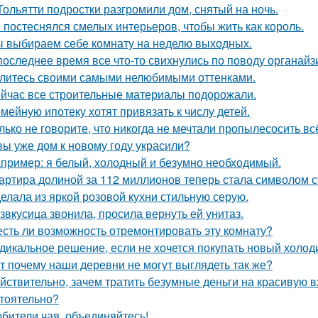
Тольятти подростки разгромили дом, снятый на ночь.
 постеснялся смелых интерьеров, чтобы жить как король.
 выбираем себе комнату на неделю выходных.
последнее время все что-то свихнулись по поводу органайз
литесь своими самыми нелюбимыми оттенками.
йчас все строительные материалы подорожали.
мейную ипотеку хотят привязать к числу детей.
лько не говорите, что никогда не мечтали пропылесосить всё
вы уже дом к новому году украсили?
пример: я белый, холодный и безумно необходимый.
артира долиной за 112 миллионов теперь стала символом 
елала из яркой розовой кухни стильную серую.
звкусица звонила, просила вернуть ей унитаз.
есть ли возможность отремонтировать эту комнату?
дикальное решение, если не хочется покупать новый холод
т почему наши деревни не могут выглядеть так же?
йствительно, зачем тратить безумные деньги на красивую в
тоятельно?
бители чая, объединяйтесь!