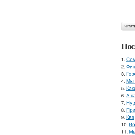
читат
Пос
1.
Сем
2.
Фин
3.
Гор
4.
Мы 
5.
Как
6.
А к
7.
Ну 
8.
При
9.
Ква
10.
Во
11.
Мы