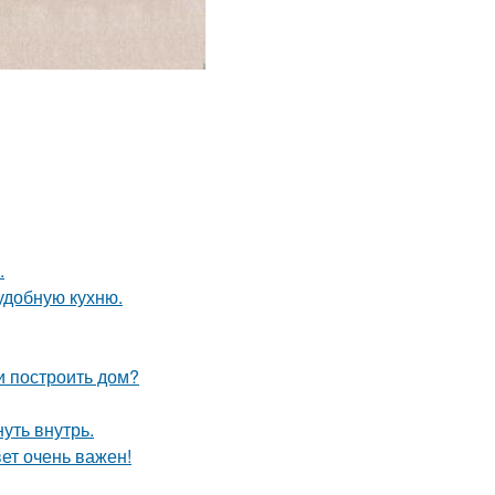
.
удобную кухню.
и построить дом?
уть внутрь.
вет очень важен!