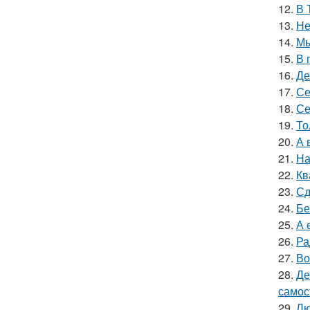
12.
В 
13.
Не
14.
Мы
15.
В 
16.
Де
17.
Се
18.
Се
19.
То
20.
А 
21.
На
22.
Кв
23.
Сд
24.
Бе
25.
А 
26.
Ра
27.
Во
28.
Де
самос
29.
Лю