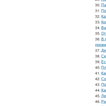
30.
Па
31.
По
32.
Ка
33.
Ко
34.
Ва
35.
От
36.
В 
прожи
37.
Де
38.
Ск
39.
Ес
40.
Пл
41.
Ка
42.
Со
43.
По
44.
Ка
45.
Ле
46.
Ра