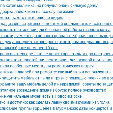
па хотел мальчика, но получил очень сильную дочку.
дборка лайфхаков на все случаи жизни.
жется, такого никто ещё не видел.
гда дизайн встретился с жестокой реальностью и всё пошло 
жность вентиляции для безопасной работы газового котла
 квартиры мечты до полного провала - чёрная плесень под 
госдуму поступил законопроект, в котором предлагают выда
вшим в браке не менее 10 лет.
рево в интерьере - это не просто про стиль, а про настроен
олько стоит простейшая вентиляция для газовой плиты: по
ть ли особенные места для романтических встреч
енка для дверей при ремонте: как выбрать и использовать
к защитить мебель от пыли и грязи с помощью пленки во в
храните вашу мебель целой и невредимой: советы по защи
этапное возведение дома из бруса: полное руководство
кие уникальные музеи есть в Новосибирске
гко и доступно: как сделать лавку своими руками из уголка
списание группы Горшенёв в Мурманске: даты концертов и