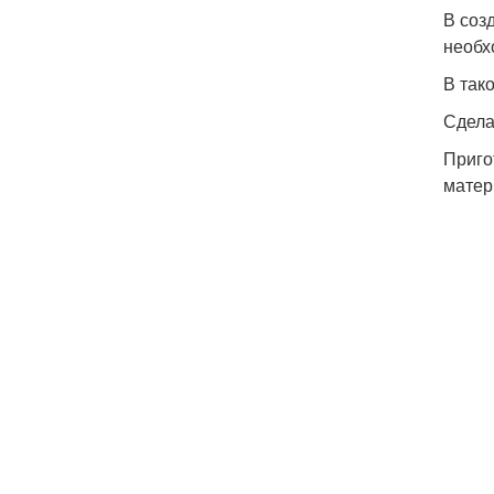
В соз
необх
В так
Сдела
Приго
матер