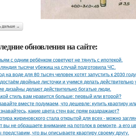
ь дальше →
ледние обновления на сайте:
ьям с одним ребёнком советуют не тянуть с ипотекой.
ляндия тысячи убежищ на случай подготовила ЧС.
од на воде для 80 тысяч человек хотят запустить к 2030 году
достаём двойные листочки и учимся делать действительно 
ие дизайны делают действительно богатые люди.
акой стиль вам нравится больше: первый или второй?
давайте вместе подумаем, что дешевле: купить квартиру ил
знавайтесь, какие цвета стен вас прям раздражают?
ртира жириновского стала открытой для всех - можно заглян
т вы не обращаете внимание на потолок в ремонте, а его ц
 представим, что вы описываете квартиру своему другу.