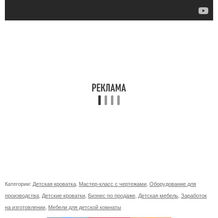
Категории:
Детская кроватка
,
Мастер-класс с чертежами
,
Оборудование для
производства
,
Детские кроватки
,
Бизнес по продаже
,
Детская мебель
,
Заработок
на изготовлении
,
Мебели для детской комнаты