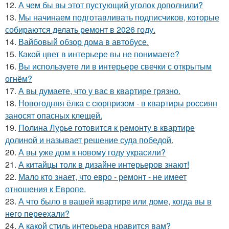
12.
А чем бы вы этот пустующий уголок дополнили?
13.
Мы начинаем подготавливать подписчиков, которые
собираются делать ремонт в 2026 году.
14.
Вайбовый обзор дома в автобусе.
15.
Какой цвет в интерьере вы не понимаете?
16.
Вы используете ли в интерьере свечки с открытым
огнём?
17.
А вы думаете, что у вас в квартире грязно.
18.
Новогодняя ёлка с сюрпризом - в квартиры россиян
заносят опасных клещей.
19.
Полина Лурье готовится к ремонту в квартире
долиной и называет решение суда победой.
20.
А вы уже дом к новому году украсили?
21.
А китайцы толк в дизайне интерьеров знают!
22.
Мало кто знает, что евро - ремонт - не имеет
отношения к Европе.
23.
А что было в вашей квартире или доме, когда вы в
него переехали?
24.
А какой стиль интерьера нравится вам?