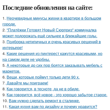
Последние обновления на сайте:
1.
Неочевидные минусы жихни в квартире в большом
городе.
2.
"Платёжки Готовят Новый Сюрприз" коммуналка
может подорожать ещё сильнее в ближайшие годы.
3.
Подборка нетипичных и очень красивых решений в
интерьере!
4.
Какие решения из пинтерест кажутся красивыми, но
на самом деле не удобны.
5.
А некоторые до сих пор боятся заказывать мебель с
маркетов.
6.
Вещи, которые поймут только дети 90 х.
7.
Давайте мы поиграем!
8.
Как говорится, в тесноте, да не в обиде.
9.
Как говорится, всё новое - это хорошо забытое старое.
10.
Вам нужно сделать ремонт в сталинке.
11.
Какая кухня вам по дизайну и почему нравится?