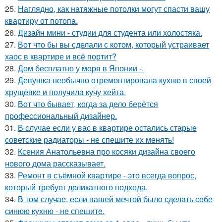
25.
Наглядно, как натяжные потолки могут спасти вашу
квартиру от потопа.
26.
Дизайн мини - студии для студента или холостяка.
27.
Вот что бы вы сделали с котом, который устраивает
хаос в квартире и всё портит?
28.
Дом бесплатно у моря в Японии -.
29.
Девушка необычно отремонтировала кухню в своей
хрущёвке и получила кучу хейта.
30.
Вот что бывает, когда за дело берётся
профессиональный дизайнер.
31.
В случае если у вас в квартире остались старые
советские радиаторы - не спешите их менять!
32.
Ксения Анатольевна про косяки дизайна своего
нового дома рассказывает.
33.
Ремонт в съёмной квартире - это всегда вопрос,
который требует деликатного подхода.
34.
В том случае, если вашей мечтой было сделать себе
синюю кухню - не спешите.