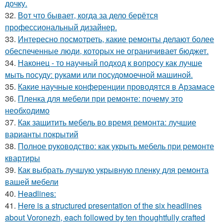
дочку.
32.
Вот что бывает, когда за дело берётся
профессиональный дизайнер.
33.
Интересно посмотреть, какие ремонты делают более
обеспеченные люди, которых не ограничивает бюджет.
34.
Наконец - то научный подход к вопросу как лучше
мыть посуду: руками или посудомоечной машиной.
35.
Какие научные конференции проводятся в Арзамасе
36.
Пленка для мебели при ремонте: почему это
необходимо
37.
Как защитить мебель во время ремонта: лучшие
варианты покрытий
38.
Полное руководство: как укрыть мебель при ремонте
квартиры
39.
Как выбрать лучшую укрывную пленку для ремонта
вашей мебели
40.
Headlines:
41.
Here is a structured presentation of the six headlines
about Voronezh, each followed by ten thoughtfully crafted