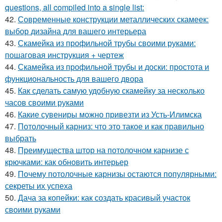
questions, all compiled into a single list:
42.
Современные конструкции металлических скамеек:
выбор дизайна для вашего интерьера
43.
Скамейка из профильной трубы своими руками:
пошаговая инструкция + чертеж
44.
Скамейка из профильной трубы и доски: простота и
функциональность для вашего двора
45.
Как сделать самую удобную скамейку за несколько
часов своими руками
46.
Какие сувениры можно привезти из Усть-Илимска
47.
Потолочный карниз: что это такое и как правильно
выбрать
48.
Преимущества штор на потолочном карнизе с
крючками: как обновить интерьер
49.
Почему потолочные карнизы остаются популярными:
секреты их успеха
50.
Дача за копейки: как создать красивый участок
своими руками