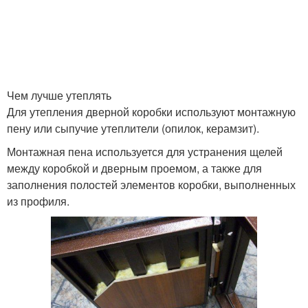
Энергосберегающие
Утеплительные
материалы
материалы
Чем лучше утеплять
Для утепления дверной коробки используют монтажную
Материал для
Материал на балкон
пену или сыпучие утеплители (опилок, керамзит).
поверхности
Монтажная пена используется для устранения щелей
между коробкой и дверным проемом, а также для
заполнения полостей элементов коробки, выполненных
Теплоизоляционные
Ваты для утепления
из профиля.
материалы
Технологии для
Утепление с
утепления
использованием