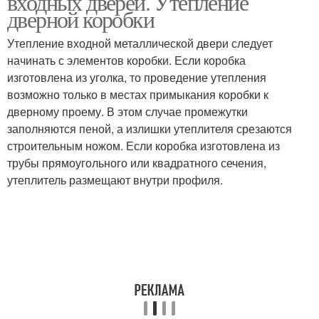
входных дверей. Утепление
дверной коробки
Утепление входной металлической двери следует
Необходимые
начинать с элементов коробки. Если коробка
Материал на балконе
материалы
изготовлена из уголка, то проведение утепления
возможно только в местах примыкания коробки к
дверному проему. В этом случае промежутки
заполняются пеной, а излишки утеплителя срезаются
Изоляционные
Утепление с помощью
строительным ножом. Если коробка изготовлена из
материалы
трубы прямоугольного или квадратного сечения,
утеплитель размещают внутри профиля.
Утепление без
Изоляционный
пароизоляции
материал
Работы перед
Подходящий материал
утеплением