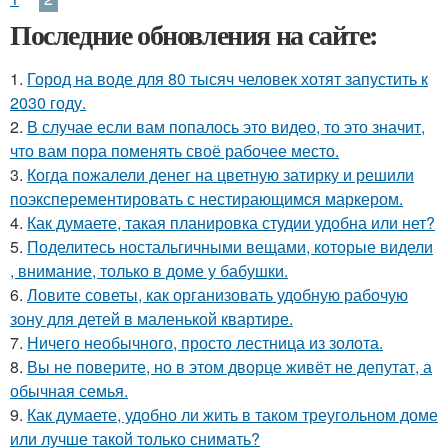
Последние обновления на сайте:
1.
Город на воде для 80 тысяч человек хотят запустить к
2030 году.
2.
В случае если вам попалось это видео, то это значит,
что вам пора поменять своё рабочее место.
3.
Когда пожалели денег на цветную затирку и решили
поэксперементировать с нестирающимся маркером.
4.
Как думаете, такая планировка студии удобна или нет?
5.
Поделитесь ностальгичными вещами, которые видели
, внимание, только в доме у бабушки.
6.
Ловите советы, как организовать удобную рабочую
зону для детей в маленькой квартире.
7.
Ничего необычного, просто лестница из золота.
8.
Вы не поверите, но в этом дворце живёт не депутат, а
обычная семья.
9.
Как думаете, удобно ли жить в таком треугольном доме
или лучше такой только снимать?