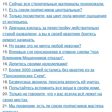
10.
Сейчас все строительные материалы подорожали.
11.
Есть среди подписчиков центральные?
12.
Только посмотрите, как цвет пола меняет ощущения
от интерьера.
13.
Девушка взялась за перестройку действительно
старой развалюхи, а вы в своей квартире боитесь
ремонт начинать.
14.
Ну разве это не мечта любой девочки?
15.
Впервые суд пенсионерке в отмене сделки "под
Влиянием Мошенников отказал".
16.
Делитесь своими недоделками!
17.
Более 3000 семей остались без квартир из-за
"Пенсионерских Схем".
18.
Безвкусица звонила, просила вернуть ей унитаз.
19.
Попытайтесь вспомнить все вещи в своём доме.
20.
Только не говорите, что у вас всегда всё лежит на
своих местах.
21.
Мы проверим, есть ли среди подписчиков мастера
ремонта.