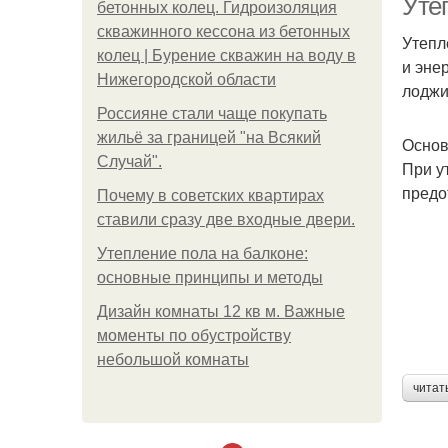
Уте
бетонных колец. Гидроизоляция
скважинного кессона из бетонных
Утепл
колец | Бурение скважин на воду в
и эне
Нижегородской области
лоджи
Россияне стали чаще покупать
жильё за границей "на Всякий
Основ
Случай".
При у
предо
Почему в советских квартирах
ставили сразу две входные двери.
Утепление пола на балконе:
основные принципы и методы
Дизайн комнаты 12 кв м. Важные
моменты по обустройству
небольшой комнаты
читат