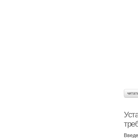
читат
Уст
тре
Введ