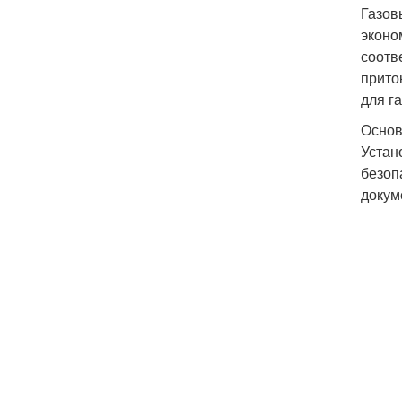
Газов
эконо
соотв
прито
для г
Основ
Устан
безоп
докум