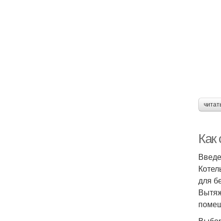
читат
Как 
Введ
Котел
для б
Вытяж
помещ
Выбор