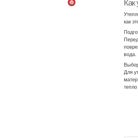
Как
Утепл
как эт
Подго
Перед
повре
вода.
Выбор
Для у
матер
тепло 