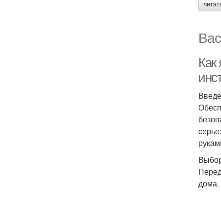
читат
Вас
Как
инс
Введ
Обесп
безоп
серье
рукам
Выбор
Перед
дома.