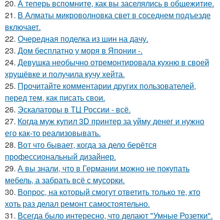
20.
А теперь вспомните, как вы заселялись в общежитие.
21.
В Алматы микроволновка свет в соседнем подъезде
включает.
22.
Очередная поделка из шин на дачу.
23.
Дом бесплатно у моря в Японии -.
24.
Девушка необычно отремонтировала кухню в своей
хрущёвке и получила кучу хейта.
25.
Прочитайте комментарии других пользователей,
перед тем, как писать свои.
26.
Эскалаторы в ТЦ России - всё.
27.
Когда муж купил 3D принтер за уйму денег и нужно
его как-то реализовывать.
28.
Вот что бывает, когда за дело берётся
профессиональный дизайнер.
29.
А вы знали, что в Германии можно не покупать
мебель, а забрать всё с мусорки.
30.
Вопрос, на который смогут ответить только те, кто
хоть раз делал ремонт самостоятельно.
31.
Всегда было интересно, что делают "Умные Розетки".