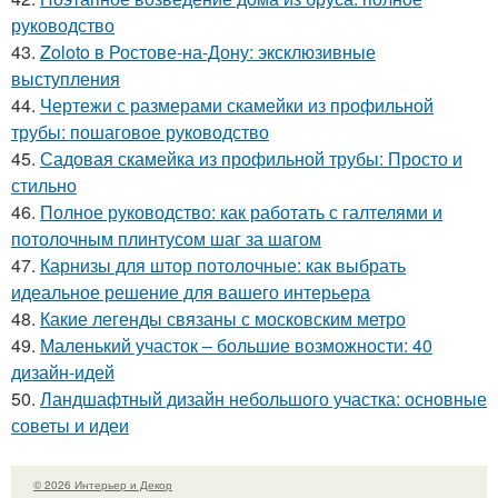
руководство
43.
Zoloto в Ростове-на-Дону: эксклюзивные
выступления
44.
Чертежи с размерами скамейки из профильной
трубы: пошаговое руководство
45.
Садовая скамейка из профильной трубы: Просто и
стильно
46.
Полное руководство: как работать с галтелями и
потолочным плинтусом шаг за шагом
47.
Карнизы для штор потолочные: как выбрать
идеальное решение для вашего интерьера
48.
Какие легенды связаны с московским метро
49.
Маленький участок – большие возможности: 40
дизайн-идей
50.
Ландшафтный дизайн небольшого участка: основные
советы и идеи
© 2026 Интерьер и Декор