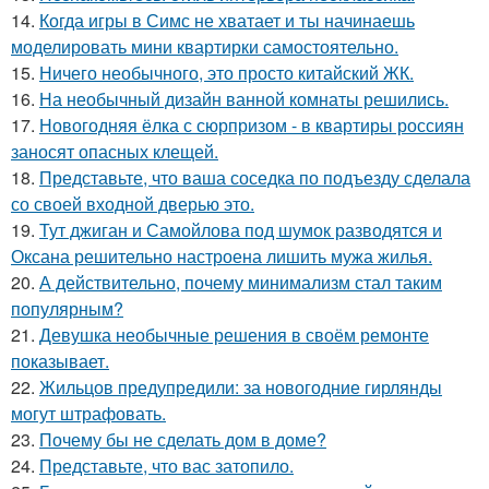
14.
Когда игры в Симс не хватает и ты начинаешь
моделировать мини квартирки самостоятельно.
15.
Ничего необычного, это просто китайский ЖК.
16.
На необычный дизайн ванной комнаты решились.
17.
Новогодняя ёлка с сюрпризом - в квартиры россиян
заносят опасных клещей.
18.
Представьте, что ваша соседка по подъезду сделала
со своей входной дверью это.
19.
Тут джиган и Самойлова под шумок разводятся и
Оксана решительно настроена лишить мужа жилья.
20.
А действительно, почему минимализм стал таким
популярным?
21.
Девушка необычные решения в своём ремонте
показывает.
22.
Жильцов предупредили: за новогодние гирлянды
могут штрафовать.
23.
Почему бы не сделать дом в доме?
24.
Представьте, что вас затопило.