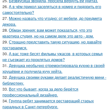
25.
Безвкусица звонила, просила вернуть ей унитаз.
26.
А в чём прикол заселяться в номер и пидорить его
самостоятельно?
27.
Можно назвать что угодно: от мебели, до предмета
декора.
28.
Обман зрения: вам может показаться, что это
квартира студия, но на самом деле это авто - дом.
29.
Страшно представить такую ситуацию, но давайте
постараемся.
30.
А вас тоже бесят фильмы ужасов, в которых семья
не съезжает из проклятых домов?
31.
Девушка необычно отремонтировала кухню в своей
хрущёвке и получила кучу хейта.
32.
Девушка своими руками делает реалистичную мини -
библиотеку.
33.
Вот что бывает, когда за дело берётся
профессиональный дизайнер.
34.
Группа ребят занимается реставраций старых
парадных в Санкт-петербурге.