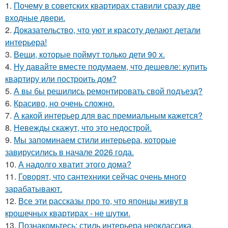
1.
Почему в советских квартирах ставили сразу две
входные двери.
2.
Доказательство, что уют и красоту делают детали
интерьера!
3.
Вещи, которые поймут только дети 90 х.
4.
Ну давайте вместе подумаем, что дешевле: купить
квартиру или построить дом?
5.
А вы бы решились ремонтировать свой подъезд?
6.
Красиво, но очень сложно.
7.
А какой интерьер для вас премиальным кажется?
8.
Невежды скажут, что это недострой.
9.
Мы запоминаем стили интерьера, которые
завирусились в начале 2026 года.
10.
А надолго хватит этого дома?
11.
Говорят, что сантехники сейчас очень много
зарабатывают.
12.
Все эти рассказы про то, что японцы живут в
крошечных квартирах - не шутки.
13.
Познакомьтесь: стиль интерьера неоклассика.