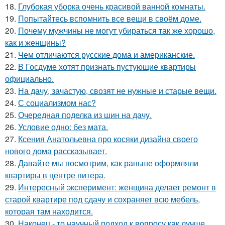
18.
Глубокая уборка очень красивой ванной комнаты.
19.
Попытайтесь вспомнить все вещи в своём доме.
20.
Почему мужчины не могут убираться так же хорошо,
как и женщины?
21.
Чем отличаются русские дома и американские.
22.
В Госдуме хотят признать пустующие квартиры
официально.
23.
На дачу, зачастую, свозят не нужные и старые вещи.
24.
С социализмом нас?
25.
Очередная поделка из шин на дачу.
26.
Условие одно: без мата.
27.
Ксения Анатольевна про косяки дизайна своего
нового дома рассказывает.
28.
Давайте мы посмотрим, как раньше оформляли
квартиры в центре питера.
29.
Интересный эксперимент: женщина делает ремонт в
старой квартире под сдачу и сохраняет всю мебель,
которая там находится.
30.
Наконец - то научный подход к вопросу как лучше