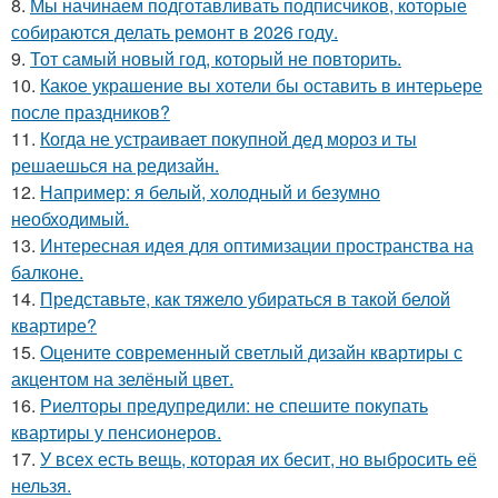
8.
Мы начинаем подготавливать подписчиков, которые
собираются делать ремонт в 2026 году.
9.
Тот самый новый год, который не повторить.
10.
Какое украшение вы хотели бы оставить в интерьере
после праздников?
11.
Когда не устраивает покупной дед мороз и ты
решаешься на редизайн.
12.
Например: я белый, холодный и безумно
необходимый.
13.
Интересная идея для оптимизации пространства на
балконе.
14.
Представьте, как тяжело убираться в такой белой
квартире?
15.
Оцените современный светлый дизайн квартиры с
акцентом на зелёный цвет.
16.
Риелторы предупредили: не спешите покупать
квартиры у пенсионеров.
17.
У всех есть вещь, которая их бесит, но выбросить её
нельзя.