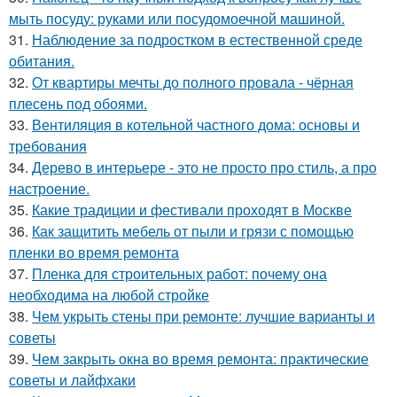
мыть посуду: руками или посудомоечной машиной.
31.
Наблюдение за подростком в естественной среде
обитания.
32.
От квартиры мечты до полного провала - чёрная
плесень под обоями.
33.
Вентиляция в котельной частного дома: основы и
требования
34.
Дерево в интерьере - это не просто про стиль, а про
настроение.
35.
Какие традиции и фестивали проходят в Москве
36.
Как защитить мебель от пыли и грязи с помощью
пленки во время ремонта
37.
Пленка для строительных работ: почему она
необходима на любой стройке
38.
Чем укрыть стены при ремонте: лучшие варианты и
советы
39.
Чем закрыть окна во время ремонта: практические
советы и лайфхаки