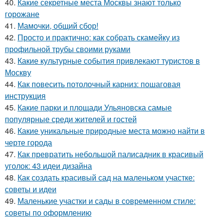
40.
Какие секретные места Москвы знают только
горожане
41.
Мамочки, общий сбор!
42.
Просто и практично: как собрать скамейку из
профильной трубы своими руками
43.
Какие культурные события привлекают туристов в
Москву
44.
Как повесить потолочный карниз: пошаговая
инструкция
45.
Какие парки и площади Ульяновска самые
популярные среди жителей и гостей
46.
Какие уникальные природные места можно найти в
черте города
47.
Как превратить небольшой палисадник в красивый
уголок: 43 идеи дизайна
48.
Как создать красивый сад на маленьком участке:
советы и идеи
49.
Маленькие участки и сады в современном стиле:
советы по оформлению