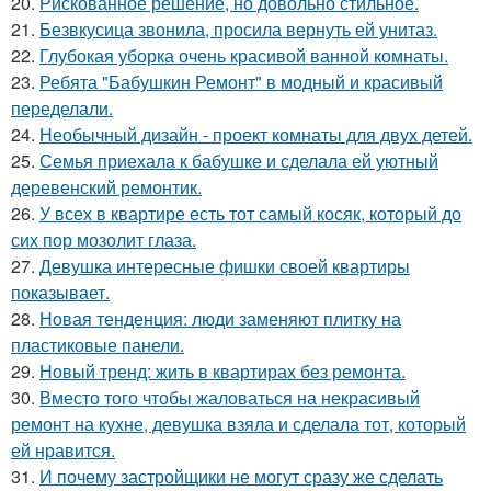
20.
Рискованное решение, но довольно стильное.
21.
Безвкусица звонила, просила вернуть ей унитаз.
22.
Глубокая уборка очень красивой ванной комнаты.
23.
Ребята "Бабушкин Ремонт" в модный и красивый
переделали.
24.
Необычный дизайн - проект комнаты для двух детей.
25.
Семья приехала к бабушке и сделала ей уютный
деревенский ремонтик.
26.
У всех в квартире есть тот самый косяк, который до
сих пор мозолит глаза.
27.
Девушка интересные фишки своей квартиры
показывает.
28.
Новая тенденция: люди заменяют плитку на
пластиковые панели.
29.
Новый тренд: жить в квартирах без ремонта.
30.
Вместо того чтобы жаловаться на некрасивый
ремонт на кухне, девушка взяла и сделала тот, который
ей нравится.
31.
И почему застройщики не могут сразу же сделать