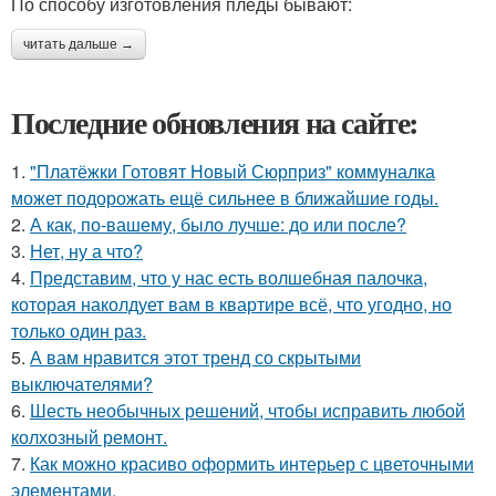
По способу изготовления пледы бывают:
читать дальше →
Последние обновления на сайте:
1.
"Платёжки Готовят Новый Сюрприз" коммуналка
может подорожать ещё сильнее в ближайшие годы.
2.
А как, по-вашему, было лучше: до или после?
3.
Нет, ну а что?
4.
Представим, что у нас есть волшебная палочка,
которая наколдует вам в квартире всё, что угодно, но
только один раз.
5.
А вам нравится этот тренд со скрытыми
выключателями?
6.
Шесть необычных решений, чтобы исправить любой
колхозный ремонт.
7.
Как можно красиво оформить интерьер с цветочными
элементами.