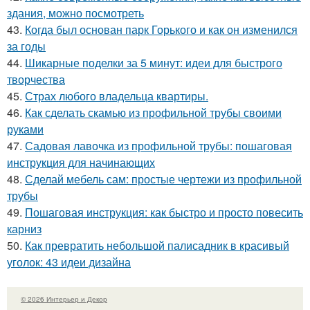
здания, можно посмотреть
43.
Когда был основан парк Горького и как он изменился
за годы
44.
Шикарные поделки за 5 минут: идеи для быстрого
творчества
45.
Страх любого владельца квартиры.
46.
Как сделать скамью из профильной трубы своими
руками
47.
Садовая лавочка из профильной трубы: пошаговая
инструкция для начинающих
48.
Сделай мебель сам: простые чертежи из профильной
трубы
49.
Пошаговая инструкция: как быстро и просто повесить
карниз
50.
Как превратить небольшой палисадник в красивый
уголок: 43 идеи дизайна
© 2026 Интерьер и Декор