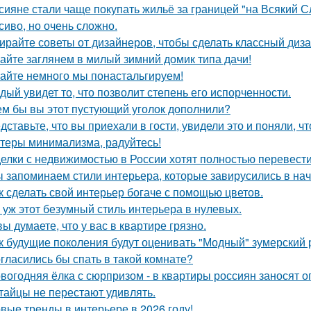
сияне стали чаще покупать жильё за границей "на Всякий С
сиво, но очень сложно.
ирайте советы от дизайнеров, чтобы сделать классный диз
айте заглянем в милый зимний домик типа дачи!
айте немного мы понастальгируем!
дый увидет то, что позволит степень его испорченности.
ем бы вы этот пустующий уголок дополнили?
дставьте, что вы приехали в гости, увидели это и поняли, чт
теры минимализма, радуйтесь!
елки с недвижимостью в России хотят полностью перевести
 запоминаем стили интерьера, которые завирусились в нач
к сделать свой интерьер богаче с помощью цветов.
 уж этот безумный стиль интерьера в нулевых.
вы думаете, что у вас в квартире грязно.
к будущие поколения будут оценивать "Модный" зумерский 
гласились бы спать в такой комнате?
вогодняя ёлка с сюрпризом - в квартиры россиян заносят 
тайцы не перестают удивлять.
вые тренды в интерьере в 2026 году!