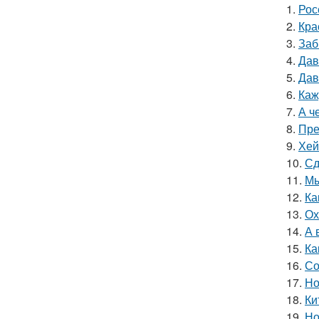
1.
Рос
2.
Кра
3.
Заб
4.
Дав
5.
Дав
6.
Каж
7.
А ч
8.
Пре
9.
Хей
10.
Сд
11.
Мы
12.
Ка
13.
Ох
14.
А 
15.
Ка
16.
Со
17.
Но
18.
Ки
19.
Но