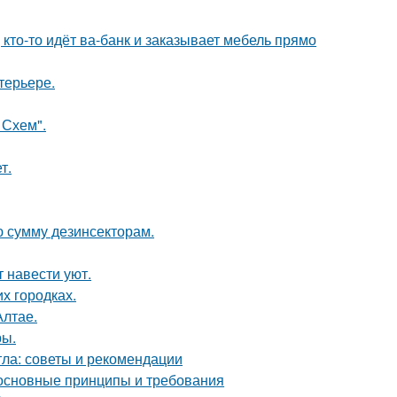
 кто-то идёт ва-банк и заказывает мебель прямо
терьере.
 Схем".
т.
ю сумму дезинсекторам.
 навести уют.
их городках.
Алтае.
ры.
тла: советы и рекомендации
 основные принципы и требования