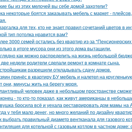
кие бы из этих мелочей вы себе домой захотели?
ка некоторые боятся заказывать мебель с маркет - плейсов,
ая.
аргалка для тех, кто не знает правил сочетаний цветов в ин
кой тип потолка нравится вам?
лее 3000 семей остались без квартир из-за "Пенсионерских
олько в итоге мусора они из этого дома вытащили.
глядно как можно распределить на жизнь небольшой бюдже
 две недели родители сделали ремонт в комнате сына.
стройщикам разрешили откладывать сдачу домов.
зяин принёс в квартиру БУ мебель и налетел на кругленьку
т они, минусы жить на берегу моря.
лантливый человек даже в небольшом пространстве сможет
конец - то кто-то показал, как живут американцы в небольш
вушка бросила всё и уехала реставрировать дом мамы на 
гда у тебя мало денег, но много желаний по дизайну кварти
к выбрать правильный диаметр вентканала для газового ко
нтиляция для котельной с газовым котлом в частном доме: