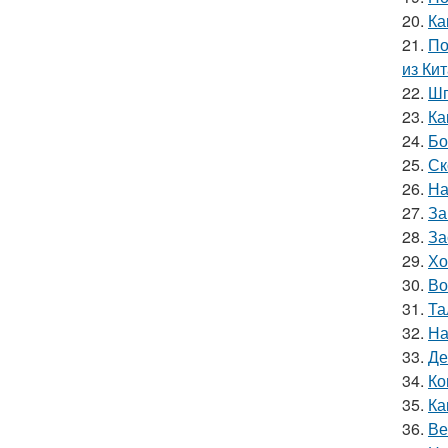
20.
Ка
21.
По
из Кит
22.
Шп
23.
Ка
24.
Бо
25.
Ск
26.
На
27.
За
28.
За
29.
Хо
30.
Во
31.
Та
32.
На
33.
Де
34.
Ко
35.
Ка
36.
Ве