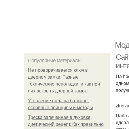
Мод
Сайт
Популярные материалы
инт
Не проворачивается ключ в
На пр
дверном замке. Разные
одном
технические неполадки, и как при
получ
них вскрыть дверной замок
Утепление пола на балконе:
zinov
основные принципы и методы
Daria
Треска запеченная в духовке
идеал
диетический рецепт. Как правильно