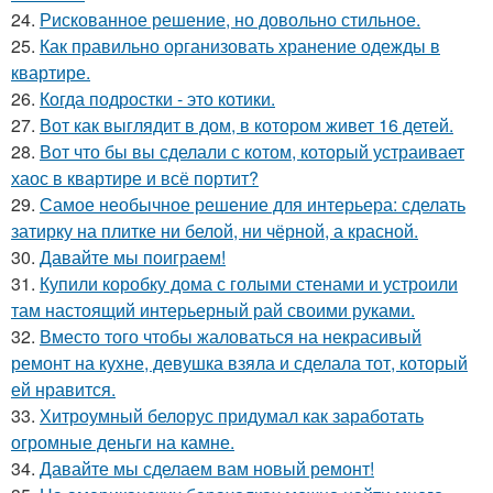
24.
Рискованное решение, но довольно стильное.
25.
Как правильно организовать хранение одежды в
квартире.
26.
Когда подростки - это котики.
27.
Вот как выглядит в дом, в котором живет 16 детей.
28.
Вот что бы вы сделали с котом, который устраивает
хаос в квартире и всё портит?
29.
Самое необычное решение для интерьера: сделать
затирку на плитке ни белой, ни чёрной, а красной.
30.
Давайте мы поиграем!
31.
Купили коробку дома с голыми стенами и устроили
там настоящий интерьерный рай своими руками.
32.
Вместо того чтобы жаловаться на некрасивый
ремонт на кухне, девушка взяла и сделала тот, который
ей нравится.
33.
Хитроумный белорус придумал как заработать
огромные деньги на камне.
34.
Давайте мы сделаем вам новый ремонт!