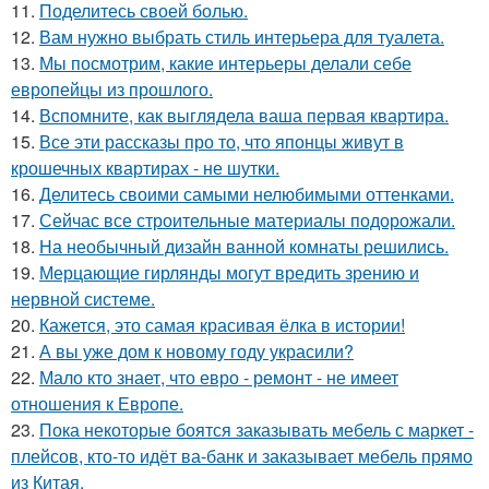
11.
Поделитесь своей болью.
12.
Вам нужно выбрать стиль интерьера для туалета.
13.
Мы посмотрим, какие интерьеры делали себе
европейцы из прошлого.
14.
Вспомните, как выглядела ваша первая квартира.
15.
Все эти рассказы про то, что японцы живут в
крошечных квартирах - не шутки.
16.
Делитесь своими самыми нелюбимыми оттенками.
17.
Сейчас все строительные материалы подорожали.
18.
На необычный дизайн ванной комнаты решились.
19.
Мерцающие гирлянды могут вредить зрению и
нервной системе.
20.
Кажется, это самая красивая ёлка в истории!
21.
А вы уже дом к новому году украсили?
22.
Мало кто знает, что евро - ремонт - не имеет
отношения к Европе.
23.
Пока некоторые боятся заказывать мебель с маркет -
плейсов, кто-то идёт ва-банк и заказывает мебель прямо
из Китая.