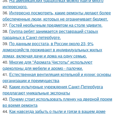
35.
На американских барахолках можно найти много
интересного.
36.
Интересно посмотреть, какие ремонты делают более
обеспеченные люди, которых не ограничивает бюджет.
37.
Гостей необычным предметом на столе удивите.
38.
Группа ребят занимается реставраций старых
парадных в Санкт-петербурге.
39.
По данным росстата, в России около 23, 9%
домохозяйств проживают в индивидуальных жилых
домах, включая дачи и дома на одну семью.
40.
Многие для "Аромата Чистоты" используют
одеколоны для мебели и аромо - палочки.
41.
Естественная вентиляция котельной и кухни: основы
организации и преимущества
42.
Какие культурные учреждения Санкт-Петербурга
предлагают уникальные экспонаты
43.
Почему стоит использовать пленку на дверной проем
во время ремонта
44.
Как навсегда забыть о пыли и грязи в вашем доме