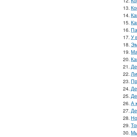
12.
Ко
13.
Ко
14.
Ка
15.
Ка
16.
Па
17.
У 
18.
Эм
19.
Ма
20.
Ка
21.
Де
22.
Ли
23.
Пр
24.
Де
25.
Де
26.
А 
27.
Де
28.
Но
29.
То
30.
Мы