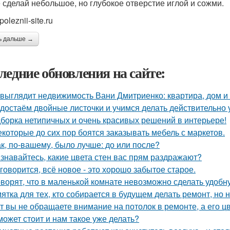
 сделай небольшое, но глубокое отверстие иглой и сожми.
poleznii-site.ru
ь дальше →
ледние обновления на сайте:
 выглядит недвижимость Вани Дмитриенко: квартира, дом и 
достаём двойные листочки и учимся делать действительно 
борка нетипичных и очень красивых решений в интерьере!
екоторые до сих пор боятся заказывать мебель с маркетов.
ак, по-вашему, было лучше: до или после?
знавайтесь, какие цвета стен вас прям раздражают?
 говорится, всё новое - это хорошо забытое старое.
оворят, что в маленькой комнате невозможно сделать удобн
ятка для тех, кто собирается в будущем делать ремонт, но 
т вы не обращаете внимание на потолок в ремонте, а его ц
может стоит и нам такое уже делать?