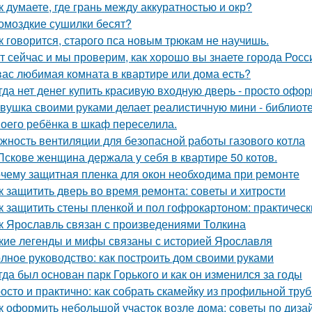
к думаете, где грань между аккуратностью и окр?
омоздкие сушилки бесят?
к говорится, старого пса новым трюкам не научишь.
т сейчас и мы проверим, как хорошо вы знаете города Росс
вас любимая комната в квартире или дома есть?
гда нет денег купить красивую входную дверь - просто офор
вушка своими руками делает реалистичную мини - библиоте
оего ребёнка в шкаф переселила.
жность вентиляции для безопасной работы газового котла
Пскове женщина держала у себя в квартире 50 котов.
чему защитная пленка для окон необходима при ремонте
к защитить дверь во время ремонта: советы и хитрости
к защитить стены пленкой и пол гофрокартоном: практичес
к Ярославль связан с произведениями Толкина
кие легенды и мифы связаны с историей Ярославля
лное руководство: как построить дом своими руками
гда был основан парк Горького и как он изменился за годы
осто и практично: как собрать скамейку из профильной тру
к оформить небольшой участок возле дома: советы по диза