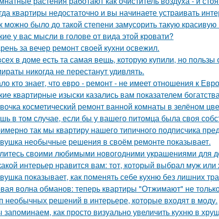
мнатные растения работают как очиститель воздуха - и сто
гда квартиры недостаточно и вы начинаете устраивать инте
к можно было до такой степени замусорить такую красивую
кие у вас мысли в голове от вида этой кровати?
рень за вечер ремонт своей кухни освежил.
всех в доме есть та самая вещь, которую купили, но пользы 
ираты никогда не перестанут удивлять.
ло кто знает, что евро - ремонт - не имеет отношения к Евро
кие квартирные изыски казались вам показателем богатств
вочка косметический ремонт ванной комнаты в зелёном цве
шь в том случае, если бы у вашего питомца была своя собс
имерно так мы квартиру нашего типичного подписчика пре
вушка необычные решения в своём ремонте показывает.
литесь своими любимыми новогодними украшениями для д
какой интерьер нравится вам: тот, который выбрал муж или
вушка показывает, как поменять себе кухню без лишних тра
вая волна обманов: теперь квартиры "Отжимают" не тольк
п необычных решений в интерьере, которые входят в моду.
 запоминаем, как просто визуально увеличить кухню в хрущ