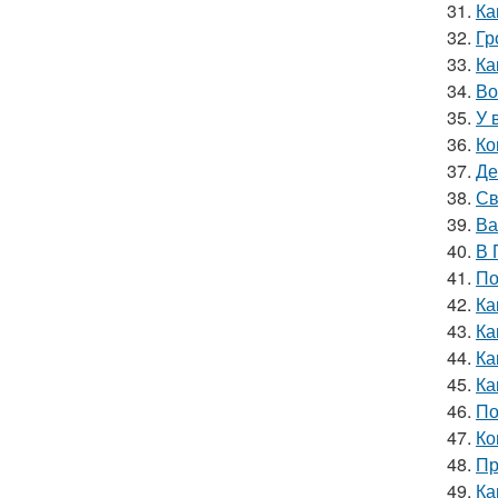
31.
Ка
32.
Гр
33.
Ка
34.
Во
35.
У 
36.
Ко
37.
Де
38.
Св
39.
Ва
40.
В 
41.
По
42.
Ка
43.
Ка
44.
Ка
45.
Ка
46.
По
47.
Ко
48.
Пр
49.
Ка