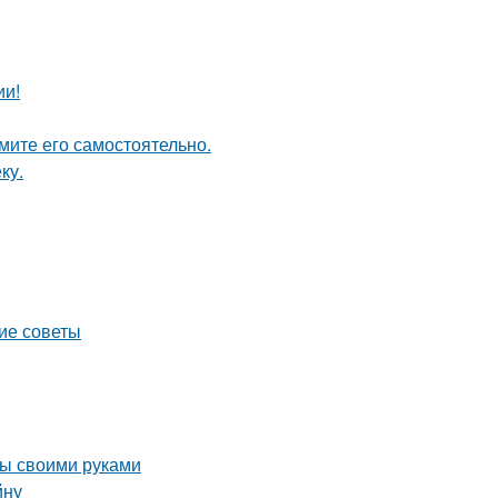
ии!
мите его самостоятельно.
ку.
кие советы
бы своими руками
йну