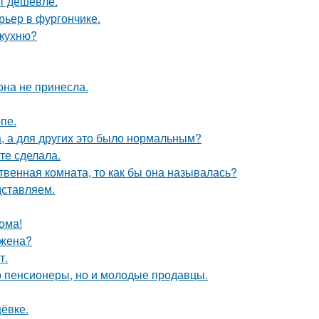
ят дешевле.
рьер в фургончике.
 кухню?
она не принесла.
пе.
а, а для других это было нормальным?
те сделала.
твенная комната, то как бы она называлась?
дставляем.
ома!
 жена?
т.
о пенсионеры, но и молодые продавцы.
ёвке.