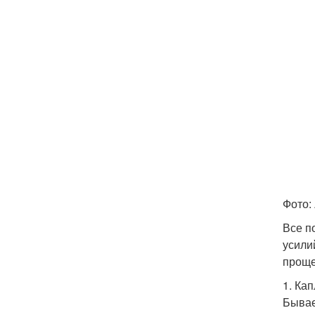
Фото: 
Все п
усили
проще
1. Ка
Бывае