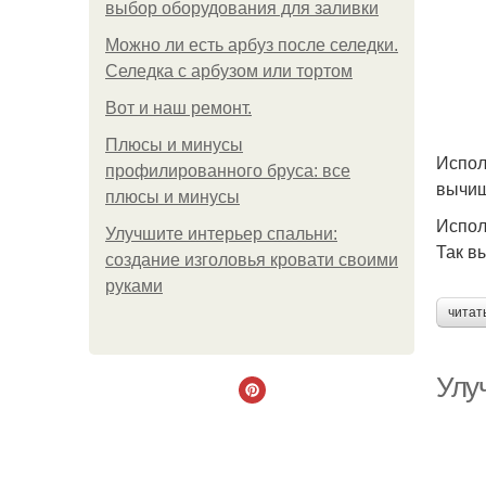
выбор оборудования для заливки
Можно ли есть арбуз после селедки.
Селедка с арбузом или тортом
Boт и наш ремoнт.
Плюсы и минусы
Испол
профилированного бруса: все
вычищ
плюсы и минусы
Испол
Улучшите интерьер спальни:
Так в
создание изголовья кровати своими
руками
читат
Улу