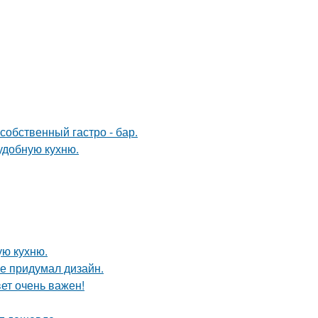
собственный гастро - бар.
удобную кухню.
ую кухню.
не придумал дизайн.
вет очень важен!