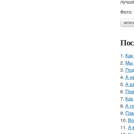
лучше
Фото: 
читат
Пос
1.
Как
2.
Мы 
3.
Под
4.
А н
5.
А к
6.
При
7.
Как
8.
А г
9.
Пам
10.
Во
11.
А 