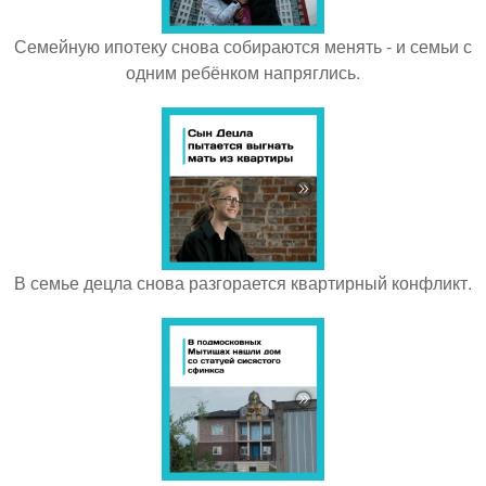
Семейную ипотеку снова собираются менять - и семьи с
одним ребёнком напряглись.
В семье децла снова разгорается квартирный конфликт.