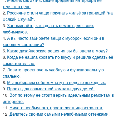
1.
Мебель как актив: какие предметы интерьера не
теряют в цене
2.
Россияне стали чаще покупать жильё за границей "на
Всякий Случай".
3.
Запоминайте, как сделать ремонт для своих
любимчиков.
4.
А вы часто забираете вещи с мусорок, если они в
хорошем состоянии?
5.
Какие дизайнерские решения вы бы ввели в моду?
6.
Когда не нашла кровать по вкусу и решила сделать её
самостоятельно.
7.
Ловите проект очень удобную и функциональную
спальню.
8.
Мы выбираем себе комнату на неделю выходных.
9.
Проект для совместной комнаты двух детей.
10.
Вот по этому не стоит верить идеальным ремонтам в
интернете.
11.
Ничего необычного, просто лестница из золота.
12.
Делитесь своими самыми нелюбимыми оттенками.