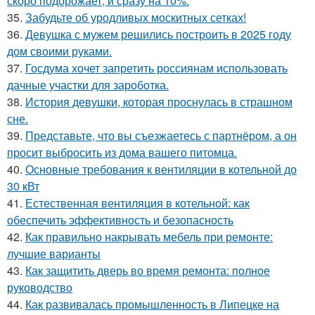
скоро подорожает, и сразу на 10%.
35.
Забудьте об уродливых москитных сетках!
36.
Девушка с мужем решились построить в 2025 году
дом своими руками.
37.
Госдума хочет запретить россиянам использовать
дачные участки для зароботка.
38.
История девушки, которая проснулась в страшном
сне.
39.
Представьте, что вы съезжаетесь с партнёром, а он
просит выбросить из дома вашего питомца.
40.
Основные требования к вентиляции в котельной до
30 кВт
41.
Естественная вентиляция в котельной: как
обеспечить эффективность и безопасность
42.
Как правильно накрывать мебель при ремонте:
лучшие варианты
43.
Как защитить дверь во время ремонта: полное
руководство
44.
Как развивалась промышленность в Липецке на