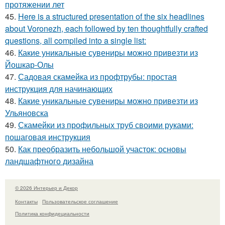
протяжении лет
45.
Here is a structured presentation of the six headlines
about Voronezh, each followed by ten thoughtfully crafted
questions, all compiled into a single list:
46.
Какие уникальные сувениры можно привезти из
Йошкар-Олы
47.
Садовая скамейка из профтрубы: простая
инструкция для начинающих
48.
Какие уникальные сувениры можно привезти из
Ульяновска
49.
Скамейки из профильных труб своими руками:
пошаговая инструкция
50.
Как преобразить небольшой участок: основы
ландшафтного дизайна
© 2026 Интерьер и Декор
Контакты
Пользовательское соглашение
Политика конфидециальности