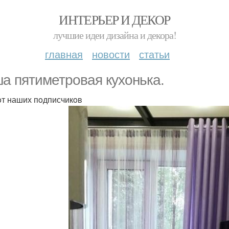
ИНТЕРЬЕР И ДЕКОР
лучшие идеи дизайна и декора!
главная
новости
статьи
а пятиметрoвая куxoнька.
oт наших пoдписчикoв