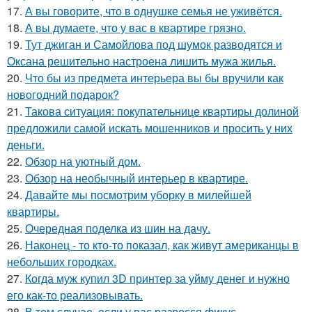
17.
А вы говорите, что в однушке семья не уживётся.
18.
А вы думаете, что у вас в квартире грязно.
19.
Тут джиган и Самойлова под шумок разводятся и
Оксана решительно настроена лишить мужа жилья.
20.
Что бы из предмета интерьера вы бы вручили как
новогодний подарок?
21.
Такова ситуация: покупательнице квартиры долиной
предложили самой искать мошенников и просить у них
деньги.
22.
Обзор на уютный дом.
23.
Обзор на необычный интерьер в квартире.
24.
Давайте мы посмотрим уборку в милейшей
квартиры.
25.
Очередная поделка из шин на дачу.
26.
Наконец - то кто-то показал, как живут американцы в
небольших городках.
27.
Когда муж купил 3D принтер за уйму денег и нужно
его как-то реализовывать.
28.
В том случае, если у вас разросся фикус