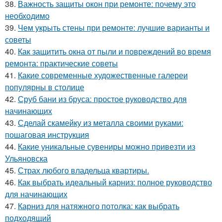
38.
Важность защиты окон при ремонте: почему это
необходимо
39.
Чем укрыть стены при ремонте: лучшие варианты и
советы
40.
Как защитить окна от пыли и повреждений во время
ремонта: практические советы
41.
Какие современные художественные галереи
популярны в столице
42.
Сруб бани из бруса: простое руководство для
начинающих
43.
Сделай скамейку из металла своими руками:
пошаговая инструкция
44.
Какие уникальные сувениры можно привезти из
Ульяновска
45.
Страх любого владельца квартиры.
46.
Как выбрать идеальный карниз: полное руководство
для начинающих
47.
Карниз для натяжного потолка: как выбрать
подходящий