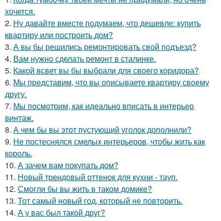
хочется.
2.
Ну давайте вместе подумаем, что дешевле: купить
квартиру или построить дом?
3.
А вы бы решились ремонтировать свой подъезд?
4.
Вам нужно сделать ремонт в сталинке.
5.
Какой всвет вы бы выбрали для своего коридора?
6.
Мы представим, что вы описываете квартиру своему
другу.
7.
Мы посмотрим, как идеально вписать в интерьер
винтаж.
8.
А чем бы вы этот пустующий уголок дополнили?
9.
Не постеснялся смелых интерьеров, чтобы жить как
король.
10.
А зачем вам покупать дом?
11.
Новый трендовый оттенок для кухни - тауп.
12.
Смогли бы вы жить в таком домике?
13.
Тот самый новый год, который не повторить.
14.
А у вас был такой друг?