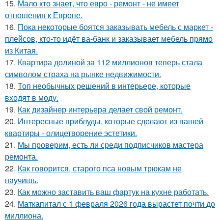
15.
Мало кто знает, что евро - ремонт - не имеет
отношения к Европе.
16.
Пока некоторые боятся заказывать мебель с маркет -
плейсов, кто-то идёт ва-банк и заказывает мебель прямо
из Китая.
17.
Квартира долиной за 112 миллионов теперь стала
символом страха на рынке недвижимости.
18.
Топ необычных решений в интерьере, которые
входят в моду.
19.
Как дизайнер интерьера делает свой ремонт.
20.
Интересные приблуды, которые сделают из вашей
квартиры - олицетворение эстетики.
21.
Мы проверим, есть ли среди подписчиков мастера
ремонта.
22.
Как говорится, старого пса новым трюкам не
научишь.
23.
Как можно заставить ваш фартук на кухне работать.
24.
Маткапитал с 1 февраля 2026 года вырастет почти до
миллиона.