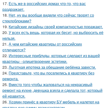
17.
Есть же в российских домах что-то, что вас
раздражает.
18.
Нет, ну вы вообще видели что сейчас творят со
стеклоблоками?
19.
Китайские дизайны своей компактностью поражают.
20.
У всех есть вещь, которая их бесит, но выбросить её
нельзя.
21.
А чем китайские квартиры от российских
отличаются?
22.
Интересные приблуды, которые сделают из вашей
квартиры - олицетворение эстетики.
23.
Льготная ипотека за обещание ребёнка завести.
24.
Представьте, что вы поселились в квартиру без
ремонта.
25.
Вместо того чтобы жаловаться на некрасивый
ремонт на кухне, девушка взяла и сделала тот, который
ей нравится.
26.
Хозяин принёс в квартиру БУ мебель и налетел на
кругленькую сумму дезинсекторам.