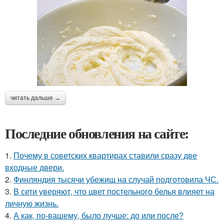
читать дальше →
Последние обновления на сайте:
1.
Почему в советских квартирах ставили сразу две
входные двери.
2.
Финляндия тысячи убежищ на случай подготовила ЧС.
3.
В сети уверяют, что цвет постельного белья влияет на
личную жизнь.
4.
А как, по-вашему, было лучше: до или после?