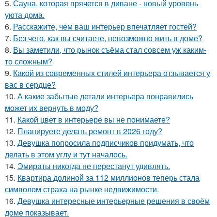
5.
Сауна, которая прячется в диване - новый уровень
уюта дома.
6.
Расскажите, чем ваш интерьер впечатляет гостей?
7.
Без чего, как вы считаете, невозможно жить в доме?
8.
Вы заметили, что рынок съёма стал совсем уж каким-
то сложным?
9.
Какой из современных стилей интерьера отзывается у
вас в сердце?
10.
А какие забытые детали интерьера понравились
может их вернуть в моду?
11.
Какой цвет в интерьере вы не понимаете?
12.
Планируете делать ремонт в 2026 году?
13.
Девушка попросила подписчиков придумать, что
делать в этом углу и тут началось.
14.
Эмираты никогда не перестанут удивлять.
15.
Квартира долиной за 112 миллионов теперь стала
символом страха на рынке недвижимости.
16.
Девушка интересные интерьерные решения в своём
доме показывает.