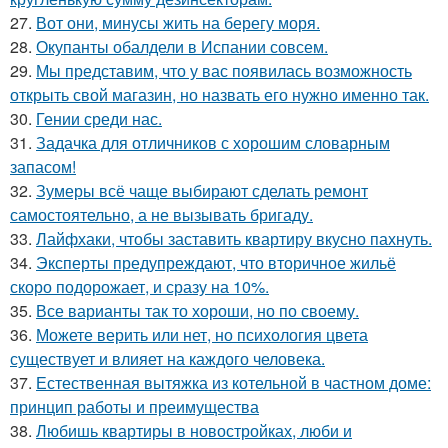
27.
Вот они, минусы жить на берегу моря.
28.
Окупанты обалдели в Испании совсем.
29.
Мы представим, что у вас появилась возможность
открыть свой магазин, но назвать его нужно именно так.
30.
Гении среди нас.
31.
Задачка для отличников с хорошим словарным
запасом!
32.
Зумеры всё чаще выбирают сделать ремонт
самостоятельно, а не вызывать бригаду.
33.
Лайфхаки, чтобы заставить квартиру вкусно пахнуть.
34.
Эксперты предупреждают, что вторичное жильё
скоро подорожает, и сразу на 10%.
35.
Все варианты так то хороши, но по своему.
36.
Можете верить или нет, но психология цвета
существует и влияет на каждого человека.
37.
Естественная вытяжка из котельной в частном доме:
принцип работы и преимущества
38.
Любишь квартиры в новостройках, люби и