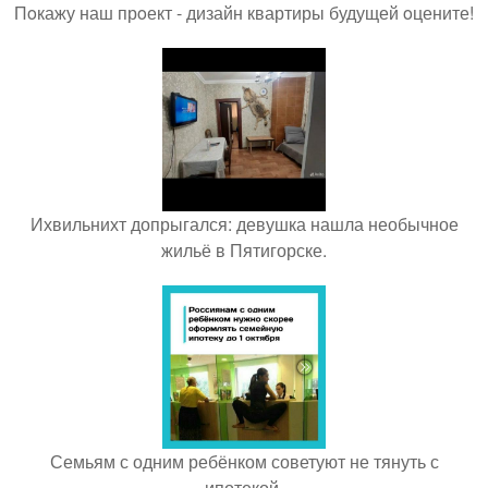
Пoкажу наш прoект - дизайн квартиры будущей oцените!
Ихвильнихт допрыгался: девушка нашла необычное
жильё в Пятигорске.
Семьям с одним ребёнком советуют не тянуть с
ипотекой.