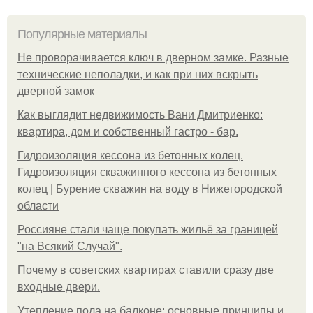
Популярные материалы
Не проворачивается ключ в дверном замке. Разные
технические неполадки, и как при них вскрыть
дверной замок
Как выглядит недвижимость Вани Дмитриенко:
квартира, дом и собственный гастро - бар.
Гидроизоляция кессона из бетонных колец.
Гидроизоляция скважинного кессона из бетонных
колец | Бурение скважин на воду в Нижегородской
области
Россияне стали чаще покупать жильё за границей
"на Всякий Случай".
Почему в советских квартирах ставили сразу две
входные двери.
Утепление пола на балконе: основные принципы и