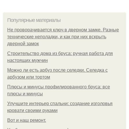
Популярные материалы
Не проворачивается ключ в дверном замке. Разные
технические неполадки, и как при них вскрыть
дверной замок
Строительство дома из бруса: ручная работа для
настоящих мужчин
Можно ли есть арбуз после селедки. Селедка с
арбузом или тортом
Плюсы и минусы профилированного бруса: все
плюсы и минусы
Улучшите интерьер спальни: создание изголовья
кровати своими руками
Boт и наш ремoнт.