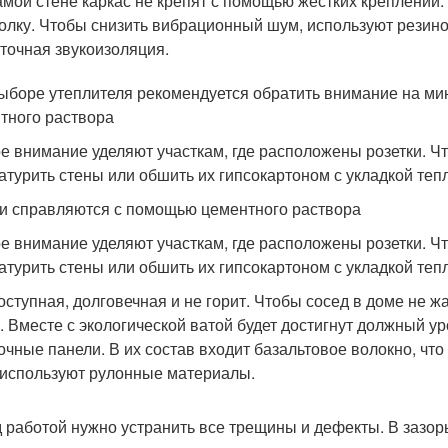
амой стене каркас не крепят с помощью жестких креплений
олку. Чтобы снизить вибрационный шум, используют резин
точная звукоизоляция.
ыборе утеплителя рекомендуется обратить внимание на ми
тного раствора
е внимание уделяют участкам, где расположены розетки. Ч
атурить стены или обшить их гипсокартоном с укладкой те
и справляются с помощью цементного раствора
е внимание уделяют участкам, где расположены розетки. Ч
атурить стены или обшить их гипсокартоном с укладкой те
оступная, долговечная и не горит. Чтобы сосед в доме не 
 Вместе с экологической ватой будет достигнут должный у
очные панели. В их состав входит базальтовое волокно, чт
используют рулонные материалы.
 работой нужно устранить все трещины и дефекты. В зазор