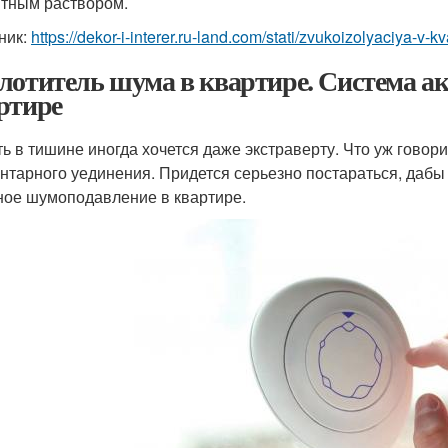
тным раствором.
ник:
https://dekor-i-interer.ru-land.com/stati/zvukoizolyaciya-v-kv
лотитель шума в квартире. Система а
ртире
ь в тишине иногда хочется даже экстраверту. Что уж говори
нтарного уединения. Придется серьезно постараться, дабы 
ное шумоподавление в квартире.