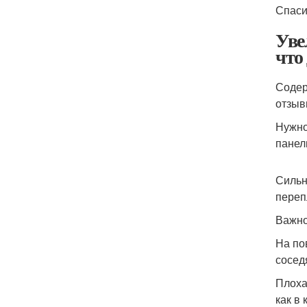
Спаси
Уве
что
Содер
отзыв
Нужно
панел
Сильн
переп
Важно
На по
сосед
Плоха
как в