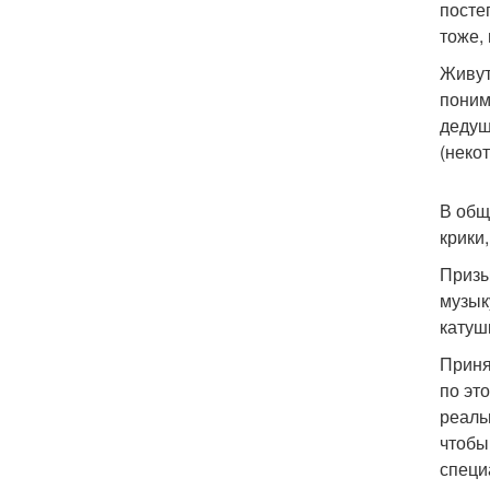
посте
тоже,
Живут
поним
дедуш
(неко
В общ
крики,
Призы
музык
катуш
Приня
по эт
реаль
чтобы
специ