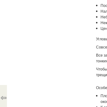
Пос
Нал
Неб
Нек
Цен
Углов
Совсе
Все з
тонки
Чтобы
трещи
Особе
⇦
Пло
око