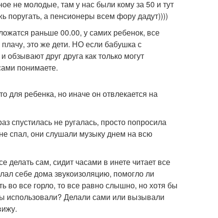
е не молодые, там у нас были кому за 50 и тут
ь поругать, а пенсионеры всем фору дадут))))
 ложатся раньше 00.00, у самих ребенок, все
плачу, это же дети. НО если бабушка с
и обзывают друг друга как только могут
 сами понимаете.
о для ребенка, но иначе он отвлекается на
аз спустилась не ругалась, просто попросила
 не спал, они слушали музыку днем на всю
е делать сам, сидит часами в инете читает все
делал себе дома звукоизоляцию, помогло ли
ь во все горло, то все равно слышно, но хотя бы
лы использовали? Делали сами или вызывали
вижу.