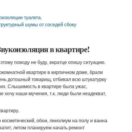
оизоляции туалета.
структурный шумы от соседей сбоку
вукоизоляция в квартире!
 этому поводу не буду, вкратце опишу ситуацию.
нокомнатной квартире в кирпичном доме, брали
чень дотошный товарищ, отбивал всю штукатурку
чих. Слышимость в квартире была ужас,
 хочу наши мучения, т.к. люди были неадекват,
квартиру.
о косметический, обои, линолиум на полу и ванна
хватит, летом планируем начать ремонт