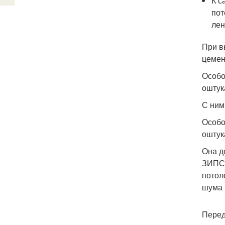
К с
пот
лен
При в
цемен
Особо
оштук
С ним
Особо
оштук
Она д
ЗИПС.
потол
шума 
Перед