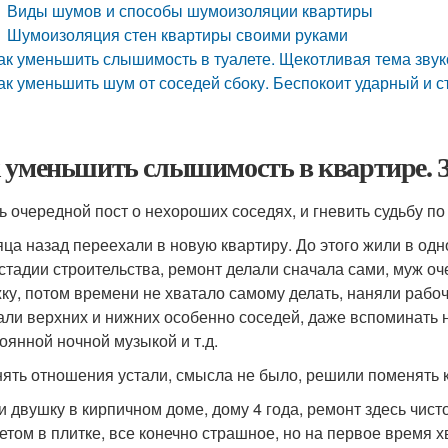
Виды шумов и способы шумоизоляции квартиры
Шумоизоляция стен квартиры своими руками
ак уменьшить слышимость в туалете. Щекотливая тема звук
ак уменьшить шум от соседей сбоку. Беспокоит ударный и 
 уменьшить слышимость в квартире. З
ь очередной пост о нехороших соседях, и гневить судьбу по
яца назад переехали в новую квартиру. До этого жили в од
 стадии строительства, ремонт делали сначала сами, муж о
жку, потом времени не хватало самому делать, наняли рабо
ли верхних и нижних особенно соседей, даже вспоминать не
тоянной ночной музыкой и т.д.
ять отношения устали, смысла не было, решили поменять 
и двушку в кирпичном доме, дому 4 года, ремонт здесь чист
летом в плитке, все конечно страшное, но на первое время 