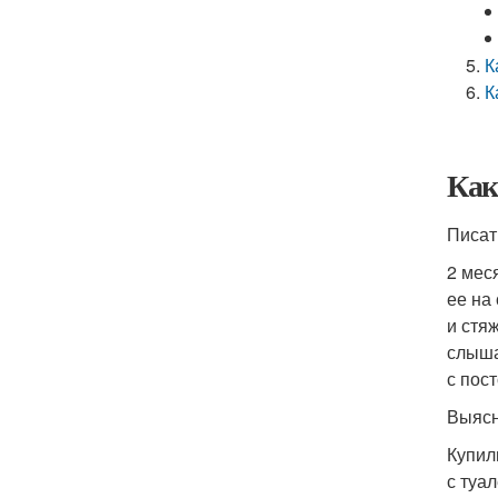
К
К
Как
Писат
2 мес
ее на
и стя
слыша
с пос
Выясн
Купил
с туа