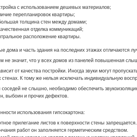
тройка с использованием дешевых материалов;
ичие перепланировок квартиры;
ольшая толщина стен между домами;
ачественная отделка коммуникаций;
тральное расположение квартиры.
ые дома и часть здания на последних этажах отличаются л
м не значит, что у всех домов из панелей повышенная слы
ависит от качества постройки. Иногда звуки могут пропуска
х стенах. К тому же нельзя исключать индивидуальную восп
 соседей не слышно, необходимо обеспечить звукоизоляцию
н, выбоин и прочих дефектов.
нности использования гипсокартона:
тное прилегание листов к поверхности стены запрещается.
нчания работ он заполняется герметическим средством.