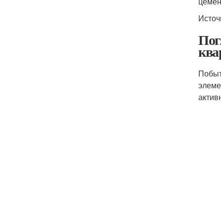
цемен
Источ
Пог
ква
Побыт
элеме
актив