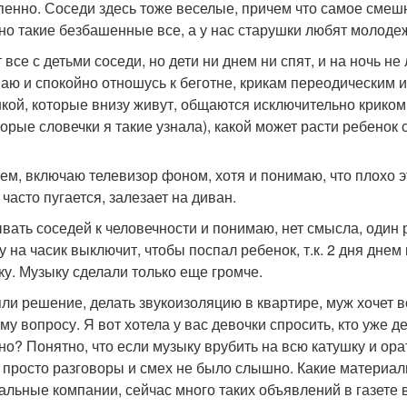
пенно. Соседи здесь тоже веселые, причем что самое смешно
 но такие безбашенные все, а у нас старушки любят молодеж
 все с детьми соседи, но дети ни днем ни спят, и на ночь не
аю и спокойно отношусь к беготне, крикам переодическим и 
кой, которые внизу живут, общаются исключительно криком 
торые словечки я такие узнала), какой может расти ребенок
ем, включаю телевизор фоном, хотя и понимаю, что плохо эт
 часто пугается, залезает на диван.
вать соседей к человечности и понимаю, нет смысла, один р
у на часик выключит, чтобы поспал ребенок, т.к. 2 дня днем
ку. Музыку сделали только еще громче.
ли решение, делать звукоизоляцию в квартире, муж хочет вс
ому вопросу. Я вот хотела у вас девочки спросить, кто уже 
но? Понятно, что если музыку врубить на всю катушку и орат
 просто разговоры и смех не было слышно. Какие материа
альные компании, сейчас много таких объявлений в газете 