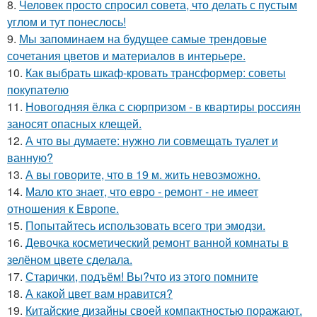
8.
Человек просто спросил совета, что делать с пустым
углом и тут понеслось!
9.
Мы запоминаем на будущее самые трендовые
сочетания цветов и материалов в интерьере.
10.
Как выбрать шкаф-кровать трансформер: советы
покупателю
11.
Новогодняя ёлка с сюрпризом - в квартиры россиян
заносят опасных клещей.
12.
А что вы думаете: нужно ли совмещать туалет и
ванную?
13.
А вы говорите, что в 19 м. жить невозможно.
14.
Мало кто знает, что евро - ремонт - не имеет
отношения к Европе.
15.
Попытайтесь использовать всего три эмодзи.
16.
Девочка косметический ремонт ванной комнаты в
зелёном цвете сделала.
17.
Старички, подъём! Вы?что из этого помните
18.
А какой цвет вам нравится?
19.
Китайские дизайны своей компактностью поражают.