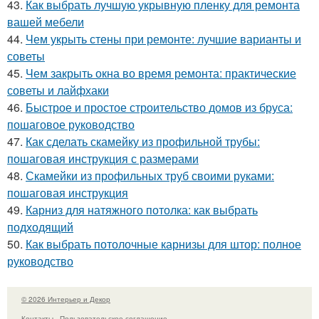
43.
Как выбрать лучшую укрывную пленку для ремонта
вашей мебели
44.
Чем укрыть стены при ремонте: лучшие варианты и
советы
45.
Чем закрыть окна во время ремонта: практические
советы и лайфхаки
46.
Быстрое и простое строительство домов из бруса:
пошаговое руководство
47.
Как сделать скамейку из профильной трубы:
пошаговая инструкция с размерами
48.
Скамейки из профильных труб своими руками:
пошаговая инструкция
49.
Карниз для натяжного потолка: как выбрать
подходящий
50.
Как выбрать потолочные карнизы для штор: полное
руководство
© 2026 Интерьер и Декор
Контакты
Пользовательское соглашение