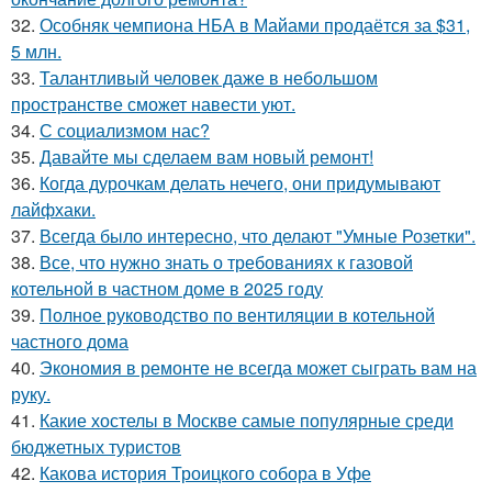
32.
Особняк чемпиона НБА в Майами продаётся за $31,
5 млн.
33.
Талантливый человек даже в небольшом
пространстве сможет навести уют.
34.
С социализмом нас?
35.
Давайте мы сделаем вам новый ремонт!
36.
Когда дурочкам делать нечего, они придумывают
лайфхаки.
37.
Всегда было интересно, что делают "Умные Розетки".
38.
Все, что нужно знать о требованиях к газовой
котельной в частном доме в 2025 году
39.
Полное руководство по вентиляции в котельной
частного дома
40.
Экономия в ремонте не всегда может сыграть вам на
руку.
41.
Какие хостелы в Москве самые популярные среди
бюджетных туристов
42.
Какова история Троицкого собора в Уфе