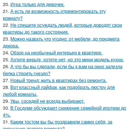
20.
Игра только для девочек.
21.
А есть ли возможность отремонтировать эту
комнату?
22.
Не спешите осуждать людей, которые доводят свои
квартиры до такого состояния.
23.
Можно назвать что угодно: от мебели, до предмета
декора.
24.
Обзор на необычный интерьер в квартире.
25.
Хотите верьте, хотите нет, но это мини модель кухни.
26.
А что бы вы сделали, если бы к вам на окно залезла
белка строить гнездо?
27.
Новый тренд: жить в квартирах без ремонта.
28.
Вот классный лайфак, как подобрать люстру для
любой комнаты.
29.
Увы, соседей не всегда выбирают.
30.
В Госдуме обсуждают снижение семейной ипотеки до
4%.
31.
Каким тостом вы бы поздравили самих себя, за
окончание долгого ремонта?