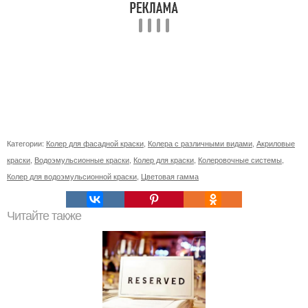
Категории:
Колер для фасадной краски
,
Колера с различными видами
,
Акриловые
краски
,
Водоэмульсионные краски
,
Колер для краски
,
Колеровочные системы
,
Колер для водоэмульсионной краски
,
Цветовая гамма
Читайте также