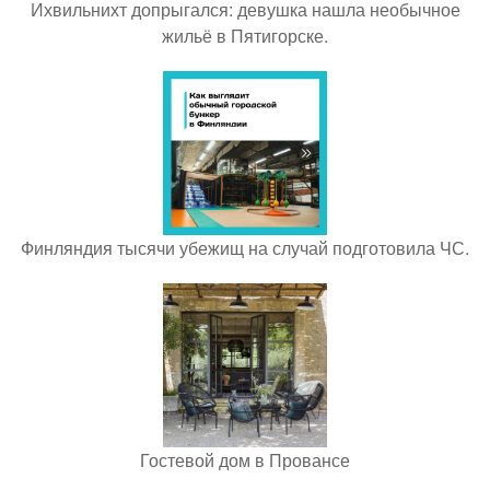
Ихвильнихт допрыгался: девушка нашла необычное
жильё в Пятигорске.
Финляндия тысячи убежищ на случай подготовила ЧС.
Гостевой дом в Провансе