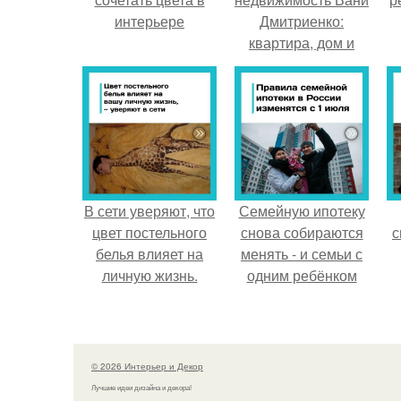
интерьере
Дмитриенко:
квартира, дом и
собственный гастро
- бар.
В сети уверяют, что
Семейную ипотеку
цвет постельного
снова собираются
с
белья влияет на
менять - и семьи с
личную жизнь.
одним ребёнком
напряглись.
© 2026 Интерьер и Декор
Лучшие идеи дизайна и декора!