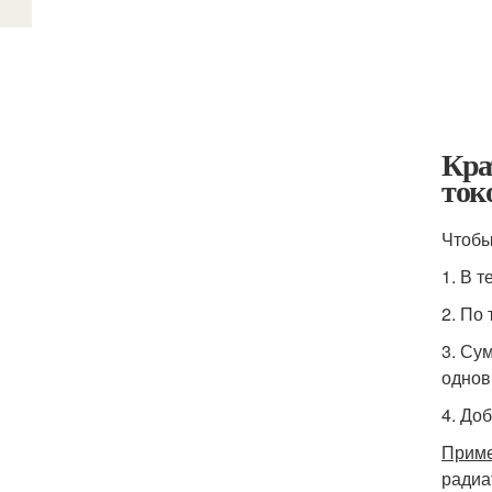
Кра
ток
Чтобы
1. В 
2. По
3. Су
однов
4. До
Приме
радиа