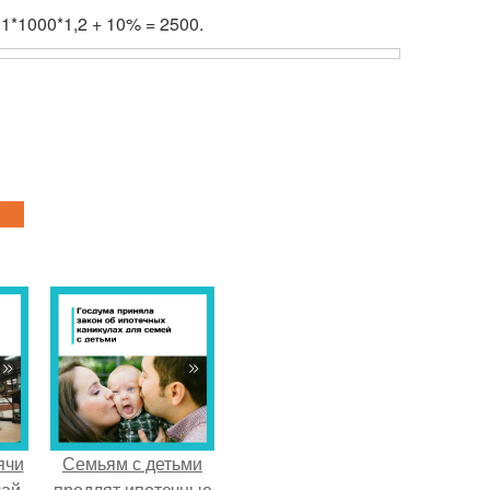
 1*1000*1,2 + 10% = 2500.
ячи
Семьям с детьми
чай
продлят ипотечные