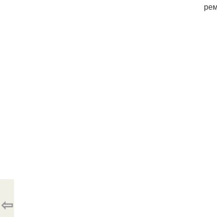
рем
⇦