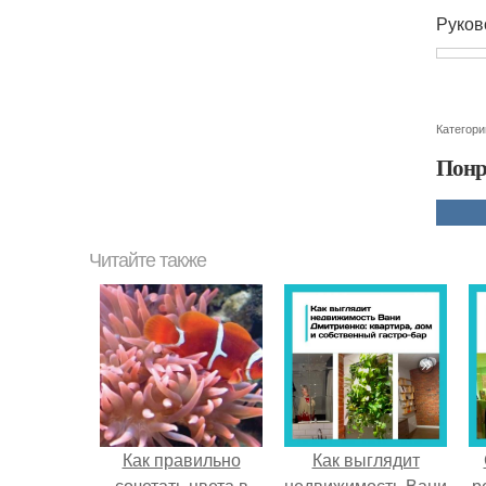
Руково
Категори
Понр
Читайте также
Как правильно
Как выглядит
сочетать цвета в
недвижимость Вани
р