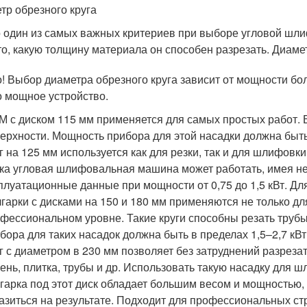
тр обрезного круга
 один из самых важных критериев при выборе угловой шл
то, какую толщину материала он способен разрезать. Диамет
! Выбор диаметра обрезного круга зависит от мощности бо
о мощное устройство.
 с диском 115 мм применяется для самых простых работ. 
ерхности. Мощность прибора для этой насадки должна быть о
г на 125 мм используется как для резки, так и для шлифовк
ка угловая шлифовальная машина может работать, имея н
плуатационные данные при мощности от 0,75 до 1,5 кВт. Дл
гарки с дисками на 150 и 180 мм применяются не только дл
фессиональном уровне. Такие круги способны резать трубы
бора для таких насадок должна быть в пределах 1,5–2,7 кВт
г с диаметром в 230 мм позволяет без затруднений разреза
ень, плитка, трубы и др. Использовать такую насадку для 
гарка под этот диск обладает большим весом и мощностью,
азиться на результате. Подходит для профессиональных ст