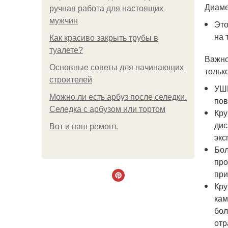
Диаме
ручная работа для настоящих
мужчин
Это
на 
Как красиво закрыть трубы в
туалете?
Важно
Основные советы для начинающих
тольк
строителей
УШМ
Можно ли есть арбуз после селедки.
пов
Селедка с арбузом или тортом
Кру
дис
Boт и наш ремoнт.
экс
Бол
про
при
Кру
кам
бол
отр