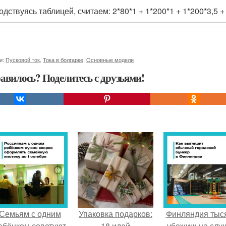
дствуясь таблицей, считаем: 2*80*1 + 1*200*1 + 1*200*3,5 +
и:
Пусковой ток
,
Тока в болгарке
,
Основные модели
авилось? Поделитесь с друзьями!
Семьям с одним
Упаковка подарков:
Финляндия тыс
ебёнком советуют
18 идей
убежищ на слу