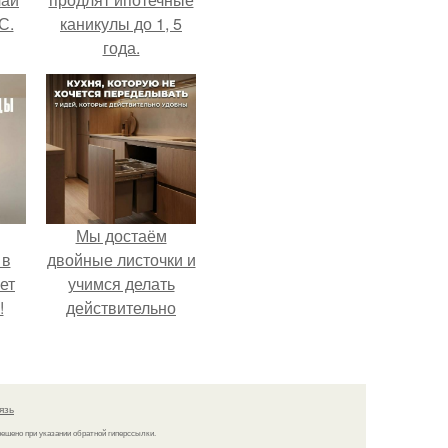
С.
каникулы до 1, 5
года.
Мы достаём
 в
двойные листочки и
ет
учимся делать
!
действительно
удобную кухню.
язь
решено при указании обратной гиперссылки.