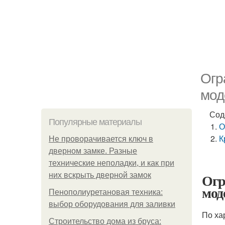
Огр
мод
Сод
Популярные материалы
О
К
Не проворачивается ключ в
дверном замке. Разные
технические неполадки, и как при
Огр
них вскрыть дверной замок
мод
Пенополиуретановая техника:
выбор оборудования для заливки
По ха
Строительство дома из бруса: