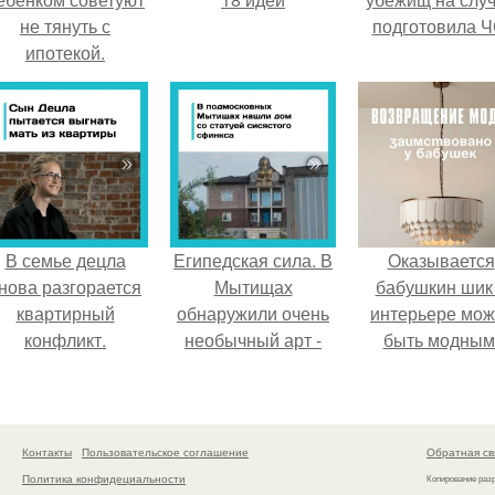
не тянуть с
подготовила Ч
ипотекой.
В семье децла
Египедская сила. В
Оказывается
нова разгорается
Мытищах
бабушкин шик
квартирный
обнаружили очень
интерьере мож
конфликт.
необычный арт -
быть модным
объект.
Контакты
Пользовательское соглашение
Обратная св
Политика конфидециальности
Копирование раз