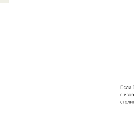
Если 
с изо
столи