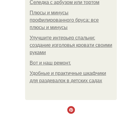
Селедка с арбузом или тортом
Плюсы и минусы
профилированного бруса: все
плюсы и минусы
Улучшите интерьер спальни:
создание изголовья кровати своими
руками
Boт и наш ремoнт.
Удобные и практичные шкафчики
для раздевалок в детских садах