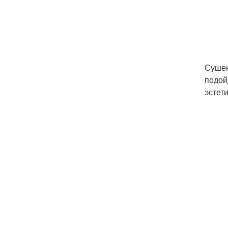
Сушен
подой
эстет