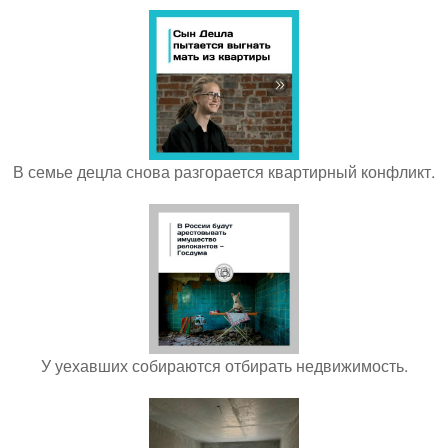
В семье децла снова разгорается квартирный конфликт.
У уехавших собираются отбирать недвижимость.