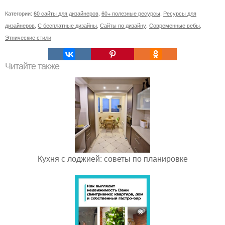
Категории:
60 сайты для дизайнеров
,
60+ полезные ресурсы
,
Ресурсы для
дизайнеров
,
С бесплатные дизайны
,
Сайты по дизайну
,
Современные вебы
,
Этнические стили
Читайте также
Кухня с лоджией: советы по планировке