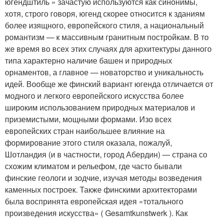
югендштиль » зачастую используются как синонимы,
хотя, строго говоря, югенд скорее относится к зданиям
более изящного, европейского стиля, а национальный
романтизм — к массивным гранитным постройкам. В то
же время во всех этих случаях для архитектуры данного
типа характерно наличие башен и природных
орнаментов, а главное — новаторство и уникальность
идей. Вообще же финский вариант югенда отличается от
модного и легкого европейского искусства более
широким использованием природных материалов и
приземистыми, мощными формами. Изо всех
европейских стран наибольшее влияние на
формирование этого стиля оказала, пожалуй,
Шотландия (и в частности, город Абердин) — страна со
схожим климатом и рельефом, где часто бывали
финские геологи и зодчие, изучая методы возведения
каменных построек. Также финскими архитекторами
была воспринята европейская идея «тотального
произведения искусства» ( Gesamtkunstwerk ). Как