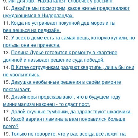
9.
ИИ для жкх "Нахватался" словечек у россиян.
10.
Давайте мы посмотрим, какое жильё представляют
нуждающимся в Нидерландах.
11.
Когда не устраивает покупной дед мороз и ты
решаешься на редизайн.
12.
У всех в доме есть та самая вещь, которую купили, но
пользы она не принесла.
13.
Полина Лурье готовится к ремонту в квартире
долиной и называет решение суда победой.
14.
В Китае сотрудникам раздают квартиры, лишь бы они
не увольнялись.
15.
Девушка необычные решения в своём ремонте
показывает.
16.
Дизайнеры предсказывают, что в будущем году
миннимализм наконец - то сдаст пост.
17.
Долой скучные тумбочки, да здравствуют шкафчики.
18.
Какой вариант ламината вам понравился больше
всего?
19.
Только не говорите, что у вас всегда всё лежит на