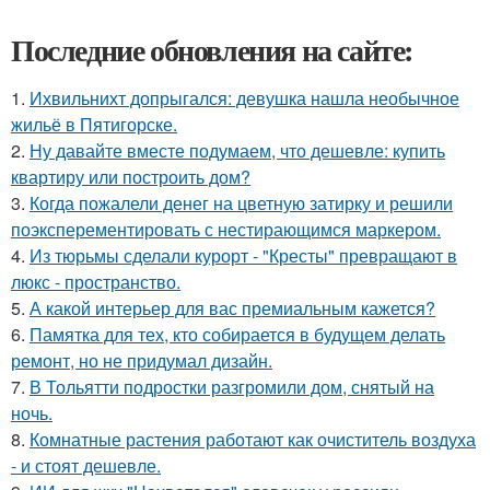
Последние обновления на сайте:
1.
Ихвильнихт допрыгался: девушка нашла необычное
жильё в Пятигорске.
2.
Ну давайте вместе подумаем, что дешевле: купить
квартиру или построить дом?
3.
Когда пожалели денег на цветную затирку и решили
поэксперементировать с нестирающимся маркером.
4.
Из тюрьмы сделали курорт - "Кресты" превращают в
люкс - пространство.
5.
А какой интерьер для вас премиальным кажется?
6.
Памятка для тех, кто собирается в будущем делать
ремонт, но не придумал дизайн.
7.
В Тольятти подростки разгромили дом, снятый на
ночь.
8.
Комнатные растения работают как очиститель воздуха
- и стоят дешевле.