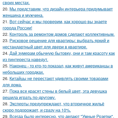
своих местах.
20.
Мы представим, что дизайн интерьера придумывает
женщина и мужчина.
21.
Вот сейчас и мы проверим, как хорошо вы знаете
города России!
22.
Контроль за ремонтом домов сделают коллективным.
23.
Рисковое решение для квартиры: выбрать яркий и
нестандартный цвет для двери в квартире.
24.
Дай зумерам обычную бытовку, они и там красоту как
из пинтереста наведут.
25.
Наконец - то кто-то показал, как живут американцы в
небольших городках.
26.
Китайцы не перестают удивлять своими товарами
для дома.
27.
Пока все красят стены в белый цвет, эта девушка
решила играть по-другому.
28.
Эксперты предупреждают, что вторичное жильё
скоро подорожает, и сразу на 10%.
29.
Всегда было интересно, что делают "Умные Розетки".