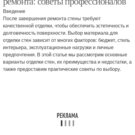
ремонта: советы профессионалов
Введение
После завершения ремонта стены требуют
качественной отделки, чтобы обеспечить эстетичность и
Материалы для дизайна
Подручные материалы
долговечность поверхности. Выбор материала для
отделки стен зависит от многих факторов: бюджет, стиль
интерьера, эксплуатационные нагрузки и личные
предпочтения. В этой статье мы рассмотрим основные
Материалы в дизайне
Недорогие материалы
варианты отделки стен, их преимущества и недостатки, а
также предоставим практические советы по выбору.
Материалы для
Материалы для
осеннего декора
украшения
Необходимые
материалы