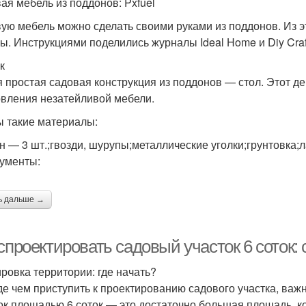
ая мебель из поддонов: Pxfuel
ую мебель можно сделать своими руками из поддонов. Из эт
лы. Инструкциями поделились журналы Ideal Home и Diy Craf
к
 простая садовая конструкция из поддонов — стол. Этот д
овления незатейливой мебели.
 такие материалы:
н — 3 шт.;гвозди, шурупы;металлические уголки;грунтовка;л
ументы:
ь дальше →
 спроектировать садовый участок 6 соток
ровка территории: где начать?
е чем приступить к проектированию садового участка, важ
ок площадью 6 соток — это достаточно большая площадь, ко