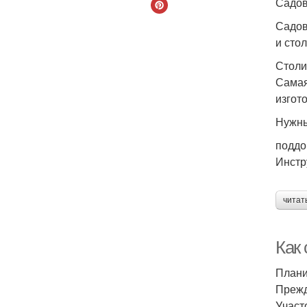
Садов
Садов
и сто
Столи
Самая
изгот
Нужны
поддо
Инстр
читат
Как
Плани
Прежд
Участ