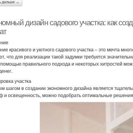
ь дальше →
номный дизайн садового участка: как соз
ат
ение
ние красивого и уютного садового участка – это мечта мно
ют, что для реализации такой задумки требуется значительн
С помощью правильного подхода и некоторых хитростей мож
денег.
ровка участка
м шагом в создании экономного дизайна является тщательн
ф и освещенность, можно подобрать оптимальные решения 