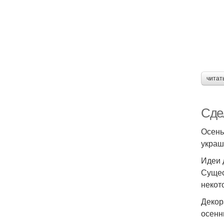
читат
Сде
Осень
украш
Идеи 
Сущес
некот
Декор
осенн