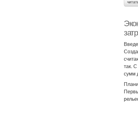
читат
Эко
затр
Введ
Созда
счита
так. 
сумм 
Плани
Первы
релье