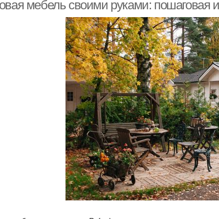
материалы
овая мебель своими руками: пошаговая 
Ваза из природных
Декор из природных
материалов
материалов