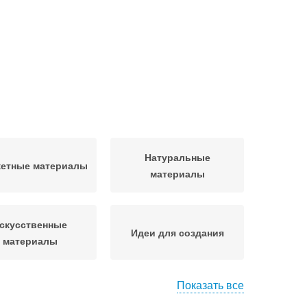
Натуральные
етные материалы
материалы
скусственные
Идеи для создания
материалы
Показать все
ки из природных
Композиция из