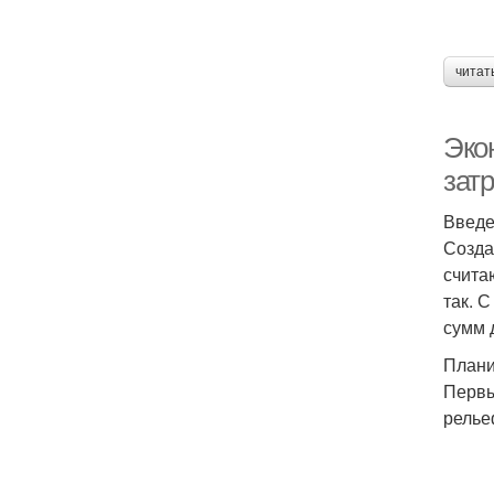
читат
Эко
затр
Введ
Созда
счита
так. 
сумм 
Плани
Первы
релье