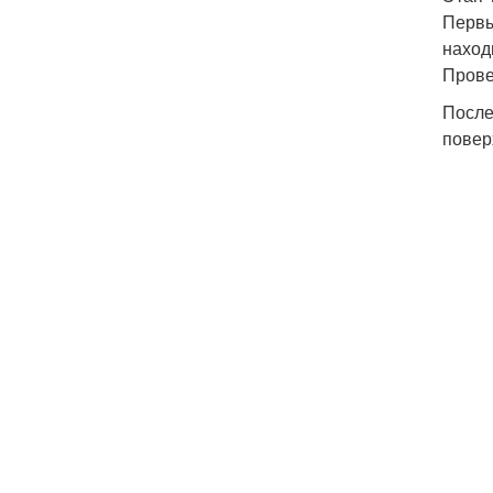
Первы
наход
Прове
После
повер