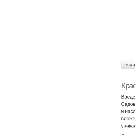
читат
Крас
Введ
Садов
и нас
вложе
уника