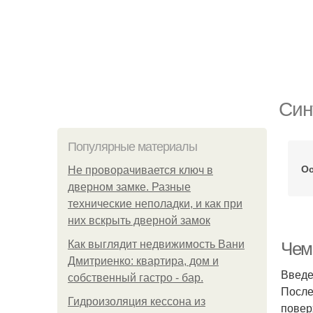
Син
Популярные материалы
О
Не проворачивается ключ в
дверном замке. Разные
технические неполадки, и как при
них вскрыть дверной замок
Как выглядит недвижимость Вани
Чем
Дмитриенко: квартира, дом и
Введ
собственный гастро - бар.
После
Гидроизоляция кессона из
повер