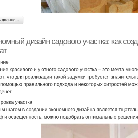
ь дальше →
номный дизайн садового участка: как соз
ат
ение
ние красивого и уютного садового участка – это мечта мно
ют, что для реализации такой задумки требуется значительн
С помощью правильного подхода и некоторых хитростей мож
денег.
ровка участка
м шагом в создании экономного дизайна является тщательн
ф и освещенность, можно подобрать оптимальные решения 