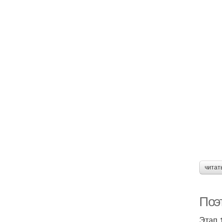
читат
Поэ
Этап 