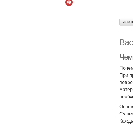
читат
Вас
Чем
Почем
При п
повре
матер
необх
Основ
Сущес
Кажды