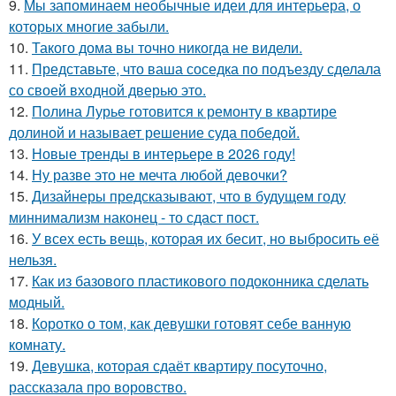
9.
Мы запоминаем необычные идеи для интерьера, о
которых многие забыли.
10.
Такого дома вы точно никогда не видели.
11.
Представьте, что ваша соседка по подъезду сделала
со своей входной дверью это.
12.
Полина Лурье готовится к ремонту в квартире
долиной и называет решение суда победой.
13.
Новые тренды в интерьере в 2026 году!
14.
Ну разве это не мечта любой девочки?
15.
Дизайнеры предсказывают, что в будущем году
миннимализм наконец - то сдаст пост.
16.
У всех есть вещь, которая их бесит, но выбросить её
нельзя.
17.
Как из базового пластикового подоконника сделать
модный.
18.
Коротко о том, как девушки готовят себе ванную
комнату.
19.
Девушка, которая сдаёт квартиру посуточно,
рассказала про воровство.