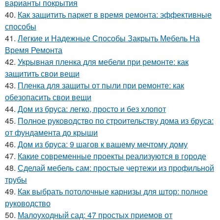
варианты покрытия
40.
Как защитить паркет в время ремонта: эффективные
способы
41.
Легкие и Надежные Способы Закрыть Мебель На
Время Ремонта
42.
Укрывная пленка для мебели при ремонте: как
защитить свои вещи
43.
Пленка для защиты от пыли при ремонте: как
обезопасить свои вещи
44.
Дом из бруса: легко, просто и без хлопот
45.
Полное руководство по строительству дома из бруса:
от фундамента до крыши
46.
Дом из бруса: 9 шагов к вашему мечтому дому
47.
Какие современные проекты реализуются в городе
48.
Сделай мебель сам: простые чертежи из профильной
трубы
49.
Как выбрать потолочные карнизы для штор: полное
руководство
50.
Малоуходный сад: 47 простых приемов от