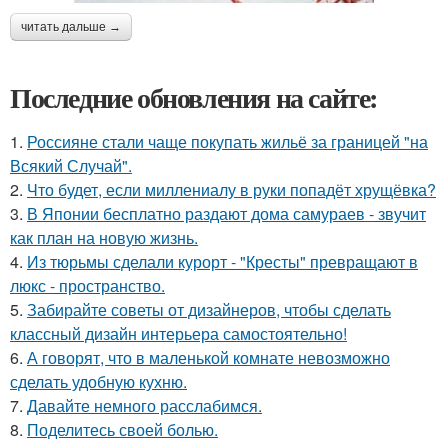
читать дальше →
Последние обновления на сайте:
1.
Россияне стали чаще покупать жильё за границей "на
Всякий Случай".
2.
Что будет, если миллениалу в руки попадёт хрущёвка?
3.
В Японии бесплатно раздают дома самураев - звучит
как план на новую жизнь.
4.
Из тюрьмы сделали курорт - "Кресты" превращают в
люкс - пространство.
5.
Забирайте советы от дизайнеров, чтобы сделать
классный дизайн интерьера самостоятельно!
6.
А говорят, что в маленькой комнате невозможно
сделать удобную кухню.
7.
Давайте немного расслабимся.
8.
Поделитесь своей болью.