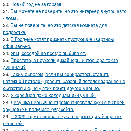
20.
Новый год не за горами!
21.
Вы можете не поверить, но это интерьер внутри авто
- дома.
22.
Вы не поверите, но это детская комната для
подростка.
23.
В Госдуме хотят признать пустующие квартиры
официально.
24.
Увы, соседей не всегда выбирают.
25.
Простите, а неужели дизайнеры интерьера такие
душнилы?
26.
Таким образом, если вы собираетесь ставить
натяжной потолок, красить базовый потолок заранее не
обязательно, но у этих ребят другое мнение.
27.
У корейцев даже холодильники умный.
28.
Девушка необычно отремонтировала кухню в своей
хрущёвке и получила кучу хейта.
29.
В 2025 году появилась куча спорных дизайнерских
решений.
30.
Во-первых, зацените какой изысканный и дорогой