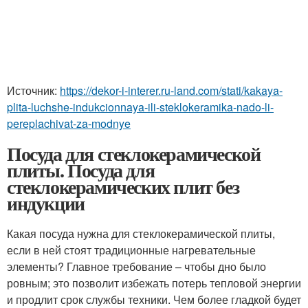
Источник:
https://dekor-i-interer.ru-land.com/stati/kakaya-
plita-luchshe-indukcionnaya-ili-steklokeramika-nado-li-
pereplachivat-za-modnye
Посуда для стеклокерамической
плиты. Посуда для
стеклокерамических плит без
индукции
Какая посуда нужна для стеклокерамической плиты,
если в ней стоят традиционные нагревательные
элементы? Главное требование – чтобы дно было
ровным; это позволит избежать потерь тепловой энергии
и продлит срок службы техники. Чем более гладкой будет