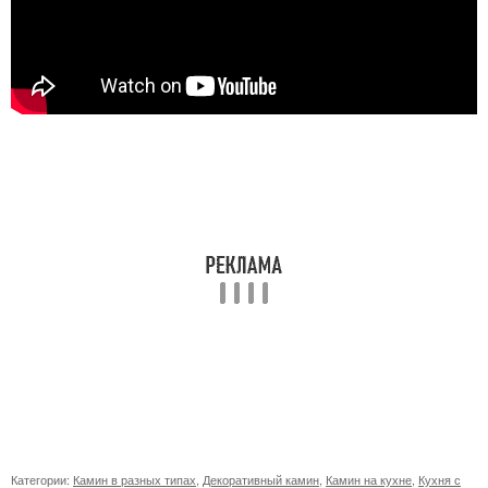
Категории:
Камин в разных типах
,
Декоративный камин
,
Камин на кухне
,
Кухня с