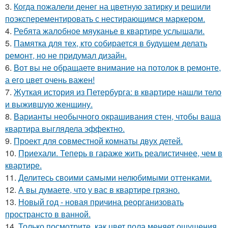
3.
Когда пожалели денег на цветную затирку и решили
поэксперементировать с нестирающимся маркером.
4.
Ребята жалобное мяуканье в квартире услышали.
5.
Памятка для тех, кто собирается в будущем делать
ремонт, но не придумал дизайн.
6.
Вот вы не обращаете внимание на потолок в ремонте,
а его цвет очень важен!
7.
Жуткая история из Петербурга: в квартире нашли тело
и выжившую женщину.
8.
Варианты необычного окрашивания стен, чтобы ваша
квартира выглядела эффектно.
9.
Проект для совместной комнаты двух детей.
10.
Приехали. Теперь в гараже жить реалистичнее, чем в
квартире.
11.
Делитесь своими самыми нелюбимыми оттенками.
12.
А вы думаете, что у вас в квартире грязно.
13.
Новый год - новая причина реорганизовать
пространсто в ванной.
14.
Только посмотрите, как цвет пола меняет ощущения