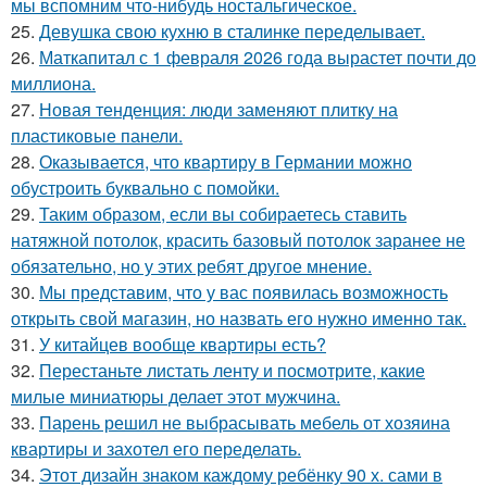
мы вспомним что-нибудь ностальгическое.
25.
Девушка свою кухню в сталинке переделывает.
26.
Маткапитал с 1 февраля 2026 года вырастет почти до
миллиона.
27.
Новая тенденция: люди заменяют плитку на
пластиковые панели.
28.
Оказывается, что квартиру в Германии можно
обустроить буквально с помойки.
29.
Таким образом, если вы собираетесь ставить
натяжной потолок, красить базовый потолок заранее не
обязательно, но у этих ребят другое мнение.
30.
Мы представим, что у вас появилась возможность
открыть свой магазин, но назвать его нужно именно так.
31.
У китайцев вообще квартиры есть?
32.
Перестаньте листать ленту и посмотрите, какие
милые миниатюры делает этот мужчина.
33.
Парень решил не выбрасывать мебель от хозяина
квартиры и захотел его переделать.
34.
Этот дизайн знаком каждому ребёнку 90 х. сами в