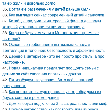
таких жили и довольно долго.
35.
Вот такие развлечения у детей раньше были!
36.
Как выглядит сейчас современный дизайн санузлов.
37.
Китайцы придумали интересный фильтр для воды,
который устанавливается прямо в раковину.
38.
Когда-нибудь замечали в Москве такие огромные
вытяжки?
39.
Основные требования к вытяжным каналам
вентиляции в топочной: безопасность и эффективность
40.
Дерево в интерьере - это не просто про стиль, а про
настроение.
41.
Новая инициатива предлагает поощрять семьи с
детьми за счёт списания ипотечных долгов.
42.
Пятизвёздочные условия. Зато всё в шаговой
доступности.
43.
Как построить самую правильную коробку дома из
бруса: советы и рекомендации
44.
Дом из бруса под ключ за 2 часа: реальность или миф
45.
Полное руководство: как построить дом из бруса