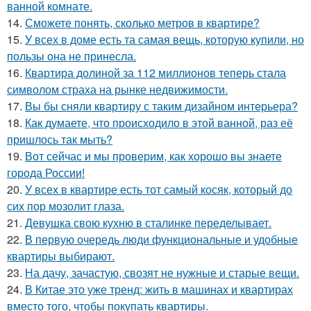
ванной комнате.
14.
Сможете понять, сколько метров в квартире?
15.
У всех в доме есть та самая вещь, которую купили, но
пользы она не принесла.
16.
Квартира долиной за 112 миллионов теперь стала
символом страха на рынке недвижимости.
17.
Вы бы сняли квартиру с таким дизайном интерьера?
18.
Как думаете, что происходило в этой ванной, раз её
пришлось так мыть?
19.
Вот сейчас и мы проверим, как хорошо вы знаете
города России!
20.
У всех в квартире есть тот самый косяк, который до
сих пор мозолит глаза.
21.
Девушка свою кухню в сталинке переделывает.
22.
В первую очередь люди функциональные и удобные
квартиры выбирают.
23.
На дачу, зачастую, свозят не нужные и старые вещи.
24.
В Китае это уже тренд: жить в машинах и квартирах
вместо того, чтобы покупать квартиры.