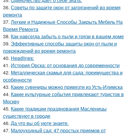
35.
Одиночество даёт о себе знать.
36.
Советы по защите окон от загрязнений во время
ремонта
37.
Легкие и Надежные Способы Закрыть Мебель На
Время Ремонта
38.
Как навсегда забыть о пыли и грязи в вашем доме
39.
Эффективные способы защиты окон от пыли и
повреждений во время ремонта
40.
Headlines:
41.
История Орска: от основания до современности
42.
Металлическая скамья для сада: преимущества и
особенности
43.
Какие сувениры можно привезти из Усть-Илимска
44.
Какие культурные события привлекают туристов в
Москву
45.
Какие традиции празднования Масленицы
существуют в городе
46.
Да что вы об уюте знаете.
47.
Малоуходный сад: 47 простых приемов от