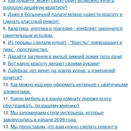
3.
Как думаете, может скоро будет возможно купить
хорошую дешёвую квартиру?
4.
Даже в больничной палате можно навести красоту и
сделать классный ремонт.
5.
Квартира, ипотека и трагедия - конфликт закончился
смертельным исходом.
6.
Из тюрьмы сделали курорт - "Кресты" превращают в
люкс - пространство.
7.
Давайте заглянем в милый зимний домик типа дачи!
8.
Вот какую красоту делают своими руками!
9.
Лайфхак: нет денег на новую кухню, а изменений
хочется?
10.
Как можно красиво оформить интерьер с цветочными
элементами.
11.
Какую мебель и в какую комнату дороже всего
обустраивать, по вашему мнению?
12.
Мы запоминаем стили интерьера, которые
завирусились в начале 2026 года.
13.
Мы представим, что вам нужно сделать ремонт в