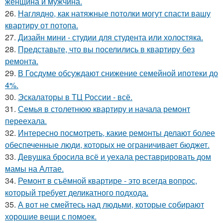
женщина и мужчина.
26.
Наглядно, как натяжные потолки могут спасти вашу
квартиру от потопа.
27.
Дизайн мини - студии для студента или холостяка.
28.
Представьте, что вы поселились в квартиру без
ремонта.
29.
В Госдуме обсуждают снижение семейной ипотеки до
4%.
30.
Эскалаторы в ТЦ России - всё.
31.
Семья в столетнюю квартиру и начала ремонт
переехала.
32.
Интересно посмотреть, какие ремонты делают более
обеспеченные люди, которых не ограничивает бюджет.
33.
Девушка бросила всё и уехала реставрировать дом
мамы на Алтае.
34.
Ремонт в съёмной квартире - это всегда вопрос,
который требует деликатного подхода.
35.
А вот не смейтесь над людьми, которые собирают
хорошие вещи с помоек.