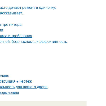
асто делают ремонт в одиночку.
рассказывает.
нтре питера.
ии
вила и требования
чной: безопасность и эффективность
олице
струкция + чертеж
альность для вашего двора
оформлению