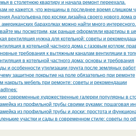
мья в столетнюю квартиру и начала ремонт переехала.
вам не кажется, что женщины в последнее время слишком ч
ения Анатольевна про косяки дизайна своего нового дома 
 американских барахолках можно найти много интересного.
вайте мы посмотрим, как раньше оформляли квартиры в це
кая вентиляция нужна для котельной: советы и рекомендац
нтиляция в котельной частного дома с газовым котлом: пра
новные требования к вытяжным каналам вентиляции в топо
нтиляция в котельной частного дома: основы и требования
ды и особенности утилизации грунта после земляных работ
чему защитное покрытие на поле обязательно при ремонте
м накрыть мебель при ремонте: советы и рекомендации
adlines:
кие современные художественные галереи популярны в ст
амейка из профильной трубы своими руками: пошаговая ин
амейка из профильной трубы и доски: простота и функцион
ленькие участки и сады в современном стиле: советы по 