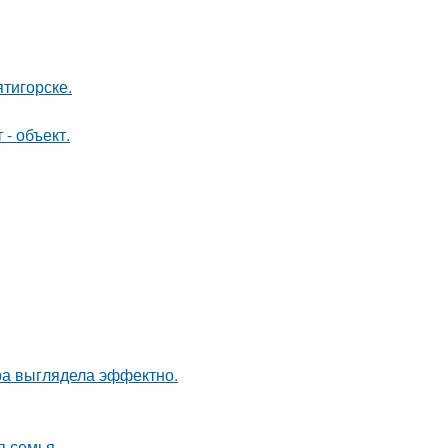
тигорске.
- объект.
ра выглядела эффектно.
я семья.