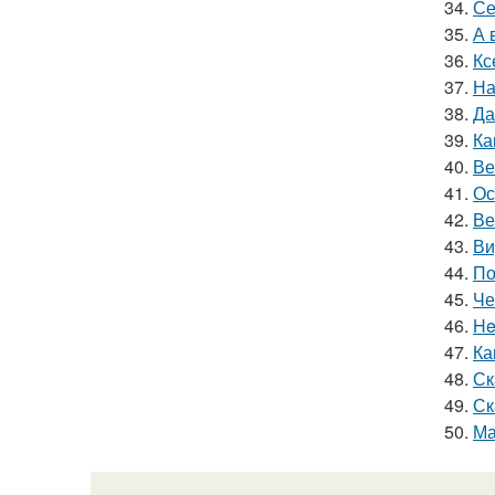
34.
Се
35.
А 
36.
Кс
37.
На
38.
Да
39.
Ка
40.
Ве
41.
Ос
42.
Ве
43.
Ви
44.
По
45.
Че
46.
He
47.
Ка
48.
Ск
49.
Ск
50.
Ма