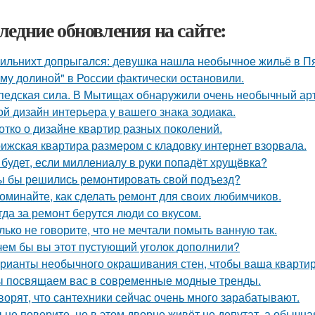
ледние обновления на сайте:
ильнихт допрыгался: девушка нашла необычное жильё в Пя
му долиной" в России фактически остановили.
педская сила. В Мытищах обнаружили очень необычный арт 
ой дизайн интерьера у вашего знака зодиака.
отко о дизайне квартир разных поколений.
ижская квартира размером с кладовку интернет взорвала.
 будет, если миллениалу в руки попадёт хрущёвка?
ы бы решились ремонтировать свой подъезд?
оминайте, как сделать ремонт для своих любимчиков.
гда за ремонт берутся люди со вкусом.
лько не говорите, что не мечтали помыть ванную так.
чем бы вы этот пустующий уголок дополнили?
рианты необычного окрашивания стен, чтобы ваша кварти
 посвящаем вас в современные модные тренды.
ворят, что сантехники сейчас очень много зарабатывают.
 не поверите, но в этом дворце живёт не депутат, а обычна