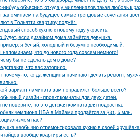
о-нибудь объяснит, откуда у миллениалов такая любовь к 
 запоминаем на будущее самые трендовые сочетания цвето
лют в Тольятти квартиру поджёг.
ендовый способ кухню к новому году украсить.
о будет, если дизайном дома займётся девушка.
пример: я белый, холодный и безумно необходимый.
 напоминаем, что до нового года совсем немного!
чему бы не сделать дом в доме?
едставьте, что вас затопило.
т почему-то, когда женщины начинают делать ремонт, мужчи
вильно.
кой вариант ламината вам понравился больше всего?
обычный дизайн - проект комнаты для двух детей.
 не поверите, но это детская комната для подростка.
обняк чемпиона НБА в Майами продаётся за $31, 5 млн.
социализмом нас?
вушка необычно отремонтировала кухню в своей хрущёвке и
китайцев вообще квартиры есть?