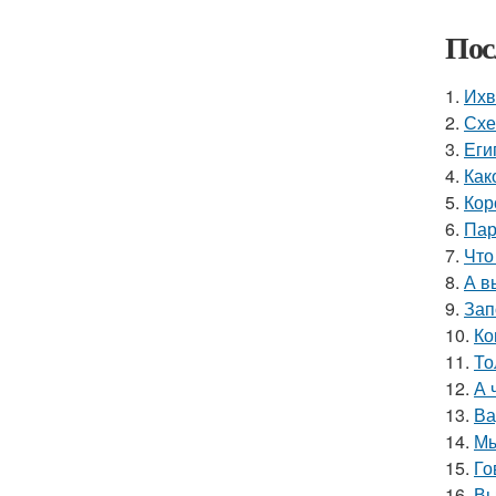
Пос
1.
Ихв
2.
Схе
3.
Еги
4.
Как
5.
Кор
6.
Пар
7.
Что
8.
А в
9.
Зап
10.
Ко
11.
То
12.
А 
13.
Ва
14.
Мы
15.
Го
16.
Вы