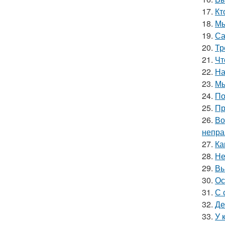
17.
Кт
18.
Мы
19.
Са
20.
Тр
21.
Чт
22.
На
23.
Мы
24.
По
25.
Пр
26.
Во
непра
27.
Ка
28.
Не
29.
Вы
30.
Ос
31.
С 
32.
Де
33.
У 